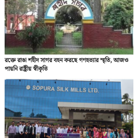
রক্তে রাঙা শহীদ সাগর বহন করছে গণহত্যার স্মৃতি, আজও
পায়নি রাষ্ট্রীয় স্বীকৃতি