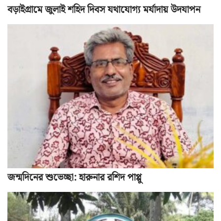
বড়াইগ্রামে জুলাই শহিদ দিবস যথাযোগ্য মর্যাদায় উদযাপন
জন্মদিনের শুভেচ্ছা: হারুনার রশিদ পাপ্পু