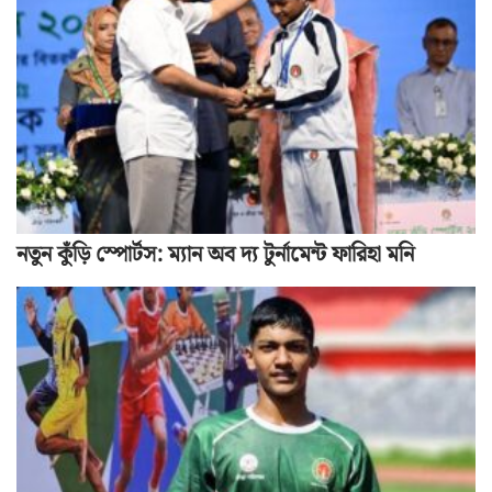
নতুন কুঁড়ি স্পোর্টস: ম্যান অব দ্য টুর্নামেন্ট ফারিহা মনি