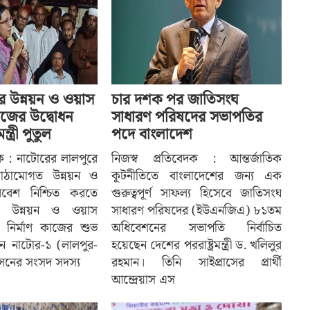
র উন্নয়ন ও ওয়াস
চার দশক পর জাতিসংঘ
 কাজের উদ্বোধন
সাধারণ পরিষদের সভাপতির
ত্রী পুতুল
পদে বাংলাদেশ
দক : নাটোরের লালপুরে
নিজস্ব প্রতিবেদক : আন্তর্জাতিক
াঠামোগত উন্নয়ন ও
কূটনীতিতে বাংলাদেশের জন্য এক
 পরিবেশ নিশ্চিত করতে
গুরুত্বপূর্ণ সাফল্য হিসেবে জাতিসংঘ
র উন্নয়ন ও ওয়াস
সাধারণ পরিষদের (ইউএনজিএ) ৮১তম
নির্মাণ কাজের শুভ
অধিবেশনের সভাপতি নির্বাচিত
ন নাটোর-১ (লালপুর-
হয়েছেন দেশের পররাষ্ট্রমন্ত্রী ড. খলিলুর
সনের সংসদ সদস্য
রহমান। তিনি সাইপ্রাসের প্রার্থী
আন্দ্রেয়াস এস