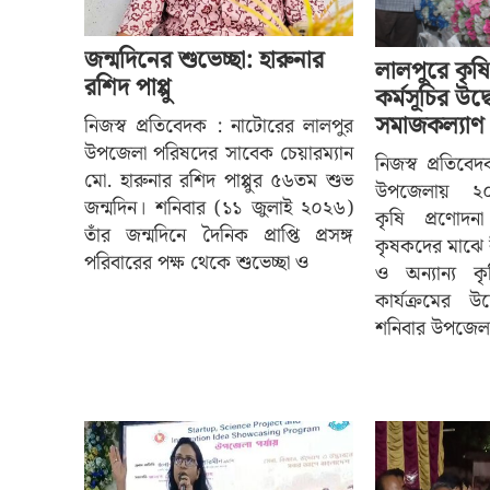
জন্মদিনের শুভেচ্ছা: হারুনার
লালপুরে কৃষি
রশিদ পাপ্পু
কর্মসূচির উ
সমাজকল্যাণ প্র
নিজস্ব প্রতিবেদক : নাটোরের লালপুর
উপজেলা পরিষদের সাবেক চেয়ারম্যান
নিজস্ব প্রতিবে
মো. হারুনার রশিদ পাপ্পুর ৫৬তম শুভ
উপজেলায় ২০
জন্মদিন। শনিবার (১১ জুলাই ২০২৬)
কৃষি প্রণোদন
তাঁর জন্মদিনে দৈনিক প্রাপ্তি প্রসঙ্গ
কৃষকদের মাঝে ব
পরিবারের পক্ষ থেকে শুভেচ্ছা ও
ও অন্যান্য 
কার্যক্রমের উ
শনিবার উপজেল