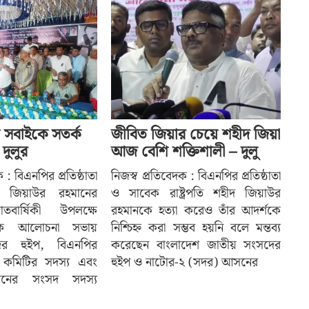
ায় সবাইকে সতর্ক
জীবিত জিয়ার চেয়ে শহীদ জিয়া
দুলুর
আজ বেশি শক্তিশালী – দুলু
 : বিএনপির প্রতিষ্ঠাতা
নিজস্ব প্রতিবেদক : বিএনপির প্রতিষ্ঠাতা
পতি জিয়াউর রহমানের
ও সাবেক রাষ্ট্রপতি শহীদ জিয়াউর
তবার্ষিকী উপলক্ষে
রহমানকে হত্যা করেও তাঁর আদর্শকে
ক আলোচনা সভায়
নিশ্চিহ্ন করা সম্ভব হয়নি বলে মন্তব্য
র হুইপ, বিএনপির
করেছেন বাংলাদেশ জাতীয় সংসদের
বাহী কমিটির সদস্য এবং
হুইপ ও নাটোর-২ (সদর) আসনের
নের সংসদ সদস্য