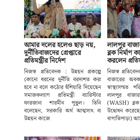
আমার দলের হলেও ছাড় নয়,
লালপুর বাজা
দুর্নীতিবাজদের গ্রেপ্তারে
ব্লক নির্মাণ
প্রতিমন্ত্রীর নির্দেশ
করলেন প্রতিমন্
নিজস্ব প্রতিবেদক : উন্নয়ন প্রকল্পে
নিজস্ব প্রতিবে
কোনো ধরনের দুর্নীতি বরদাশত করা
বাজারের অবক
হবে না বলে কঠোর হুঁশিয়ারি দিয়েছেন
স্বাস্থ্যসম্মত
সমাজকল্যাণ প্রতিমন্ত্রী ব্যারিস্টার
লালপুর বাজা
ফারজানা শারমীন পুতুল। তিনি
(WASH) ব্লক 
বলেছেন, সরকারি অর্থ আত্মসাৎ বা
উদ্বোধন করেছে
উন্নয়ন কাজে
বাগাতিপাড়া) আ