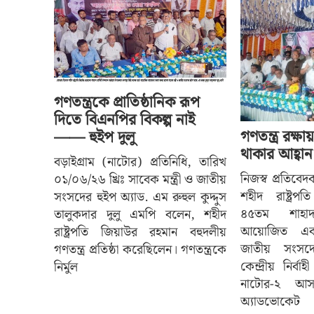
গণতন্ত্রকে প্রাতিষ্ঠানিক রূপ
দিতে বিএনপির বিকল্প নাই
গণতন্ত্র রক্ষ
—— হুইপ দুলু
থাকার আহ্বান 
বড়াইগ্রাম (নাটোর) প্রতিনিধি, তারিখ
নিজস্ব প্রতিবেদক
০১/০৬/২৬ খ্রিঃ সাবেক মন্ত্রী ও জাতীয়
শহীদ রাষ্ট্র
সংসদের হুইপ অ্যাড. এম রুহুল কুদ্দুস
৪৫তম শাহাদা
তালুকদার দুলু এমপি বলেন, শহীদ
আয়োজিত এ
রাষ্ট্রপতি জিয়াউর রহমান বহুদলীয়
জাতীয় সংসদে
গণতন্ত্র প্রতিষ্ঠা করেছিলেন। গণতন্ত্রকে
কেন্দ্রীয় নির্
নির্মুল
নাটোর-২ আস
অ্যাডভোকেট