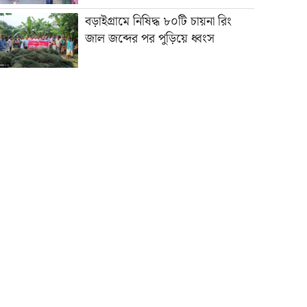
বড়াইগ্রামে নিষিদ্ধ ৮০টি চায়না রিং
জাল জব্দের পর পুড়িয়ে ধ্বংস
মা পাখিটা
জুলাই বিপ্লবে অঙ্গহারানো জীবিত শহীদী
বাস্তবতায়
লালপুরে হিন্দু পরিবারের কাছে চাঁদা
দাবি সেভেন স্টারের, তদন্তে পুলিশ,
পাশে রাজনৈতিক নেতারা