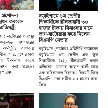
 প্রণোদনা
বড়াইগ্রামে ৮ম শ্রেণীর
দ্বোধন করলেন
শিক্ষার্থীকে শ্লীলতাহানী ৩০
তিমন্ত্রী
হাজার টাকায় মিমাংসার নামে
ভাগ-বাটোয়ারা করে নিলেন
দক : নাটোরের লালপুর
বিএনপি নেতারা
২৫–২৬ অর্থবছরের
া কর্মসূচির আওতায়
বড়াইগ্রাম (নাটোর) প্রতিনিধি নাটোরের
ীজ, সার, বৃক্ষের চারা
বড়াইগ্রামে ৮ম শ্রেণীর এক স্কুল
কৃষি উপকরণ বিতরণ
শিক্ষার্থীকে (১২) শ্লীলতাহানী করার
দ্বোধন করা হয়েছে।
অভিযোগ উঠেছে আহাদ আলী নামে
া পরিষদ
এক কবিরাজের বিরুদ্ধে। বিষয়টি নিয়ে
বিএনপি নেতা কর্মীরা ৩০ হাজার টাকা
দিয়ে