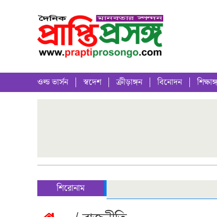
ওল্ড ভার্সন
স্বদেশ
ক্রীড়াঙ্গন
বিনোদন
শিক্ষাঙ্
শিরোনাম