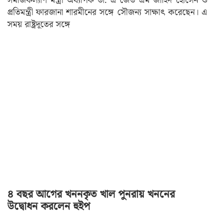
সমাজকল্যাণ মন্ত্রী অধ্যাপক ডা. এ জেড এম জাহিদ হোসেন ও
প্রতিমন্ত্রী ফারজানা শারমীনের সঙ্গে সৌজন্য সাক্ষাৎ করেছেন। এ
সময় রাষ্ট্রদূতের সঙ্গে
৪ বছর আগের খননকৃত খাল পুনরায় খননের
উদ্বোধন করলেন হুইপ