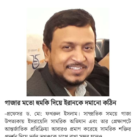
গাজার মতো হুমকি দিয়ে ইরানকে দমানো কঠিন
-প্রফেসর ড. মো: ফখরুল ইসলাম। সাম্প্রতিক সময়ে গাজা
উপত্যকায় ইসরায়েলি সামরিক অভিযান এবং তার প্রেক্ষাপটে
আন্তর্জাতিক প্রতিক্রিয়া আবারও প্রমাণ করেছে সামরিক শক্তির
প্রদর্শন দিয়ে দুর্বল ভূখণ্ডকে চাপে রাখা সম্ভব হলেও