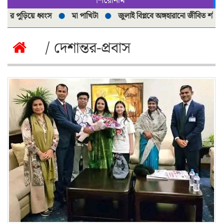
শিরোনাম
িয়ে ধ্বংস
মা পাখিটা
জুলাই বিপ্লবে অঙ্গহারানো জীবিত শহীদী বাস্তবতা
/ দেশান্তর-প্রবাস