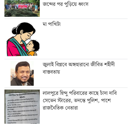
জব্দের পর পুড়িয়ে ধ্বংস
মা পাখিটা
জুলাই বিপ্লবে অঙ্গহারানো জীবিত শহীদী
বাস্তবতায়
লালপুরে হিন্দু পরিবারের কাছে চাঁদা দাবি
সেভেন স্টারের, তদন্তে পুলিশ, পাশে
রাজনৈতিক নেতারা