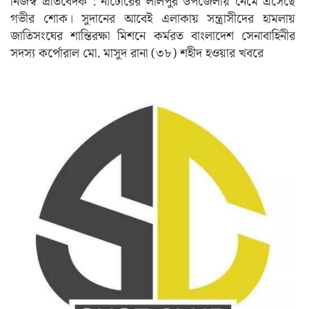
নিজস্ব প্রতিবেদক : নাটোরের লালপুর উপজেলায় নেমে এসেছে
গভীর শোক। সুদানের আবেই এলাকায় সন্ত্রাসীদের হামলায়
জাতিসংঘের শান্তিরক্ষা মিশনে কর্মরত বাংলাদেশ সেনাবাহিনীর
সদস্য কর্পোরাল মো. মাসুদ রানা (৩৮) শহীদ হওয়ার খবরে