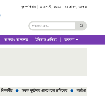
বৃহস্পতিবার | ৬ আগস্ট, ২০২৬ | ২২ শ্রাবণ, ১৪৩৩
অপরাধ-আদালত
ইতিহাস-ঐতিহ্য
অন্যান্য
থীর
সড়ক দূর্ঘটনায় প্রাণগেলো শ্রমিকের
বড়াইগ্রামে নিষিদ্ধ ৮০টি চা