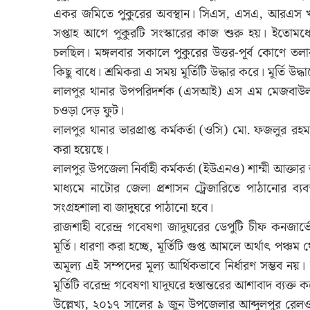
একর জমিতে পুকুরের অবস্থান। সিএস, এসএ, আরএস খতিয়
সপ্তাহ আগে পুকুরটি সংস্কারের কাজ শুরু হয়। ইতোম
চলছিল। মঙ্গলবার সকালে পুকুরের উত্তর-পূর্ব কোণে 
কিছু বাধে। শ্রমিকরা এ সময় মূর্তিটি উদ্ধার করে। মূর্তি
লালপুর থানার উপপরিদর্শক (এসআই) এস এম মেজবাউল হ
চওড়া দেড় ফুট।
লালপুর থানার ভারপ্রাপ্ত কর্মকর্তা (ওসি) মো. ফজলুর রহম
করা হয়েছে।
লালপুর উপজেলা নির্বাহী কর্মকর্তা (ইউএনও) শাম্মী আক্তার 
মাধ্যমে নাটোর জেলা প্রশাসন ট্রেজারিতে পাঠানোর ব্য
সংগ্রহশালা বা জাদুঘরে পাঠানো হবে।
রাজশাহী বরেন্দ্র গবেষণা জাদুঘরের ডেপুটি চীফ কনজার্ভেশ
মূর্তি। ধারণা করা হচ্ছে, মূর্তিটি গুপ্ত আমলে অর্থাৎ পঞ
অমূল্য এই সম্পদের মূল্য আর্থিকভাবে নির্ধারণ সম্ভব নয়। 
মূর্তিটি বরেন্দ্র গবেষণা যাদুঘরে হস্তান্তরের আশাবাদ ব্যক্ত 
উল্লেখ্য, ২০১৭ সালের ৯ জুন উপজেলার আব্দুলপুর রেলওয়ে জ