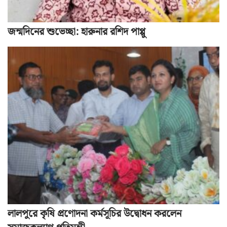
জন্মদিনের শুভেচ্ছা: হারুনার রশিদ পাপ্পু
লালপুরে কৃষি প্রণোদনা কর্মসূচির উদ্বোধন করলেন