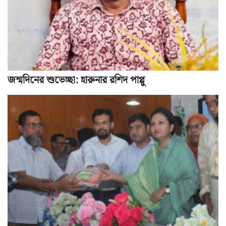
জন্মদিনের শুভেচ্ছা: হারুনার রশিদ পাপ্পু