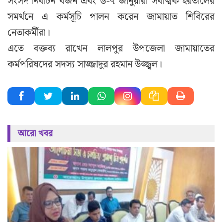
সংসদ নির্বাচন বর্জন এবং ৬-৭ জানুয়ারী সর্বাত্মক হরতালের
সমর্থনে এ কর্মসূচি পালন করেন জামায়াত শিবিরের
নেতাকর্মীরা।
এতে বক্তব্য রাখেন লালপুর উপজেলা জামায়াতের
কর্মপরিষদের সদস্য সাজ্জাদুর রহমান উজ্জ্বল।
আরো খবর