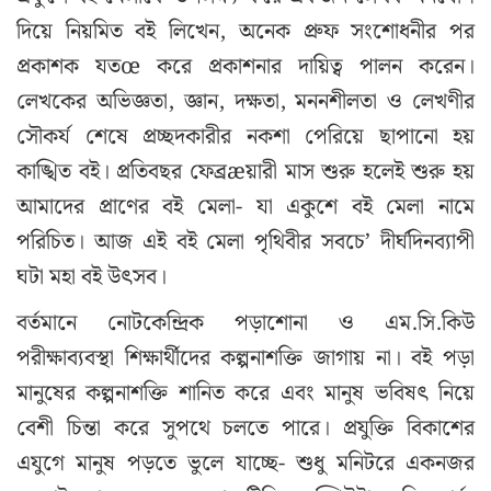
দিয়ে নিয়মিত বই লিখেন, অনেক প্রুফ সংশোধনীর পর
প্রকাশক যতœ করে প্রকাশনার দায়িত্ব পালন করেন।
লেখকের অভিজ্ঞতা, জ্ঞান, দক্ষতা, মননশীলতা ও লেখণীর
সৌকর্য শেষে প্রচ্ছদকারীর নকশা পেরিয়ে ছাপানো হয়
কাঙ্খিত বই। প্রতিবছর ফেব্রæয়ারী মাস শুরু হলেই শুরু হয়
আমাদের প্রাণের বই মেলা- যা একুশে বই মেলা নামে
পরিচিত। আজ এই বই মেলা পৃথিবীর সবচে’ দীর্ঘদিনব্যাপী
ঘটা মহা বই উৎসব।
বর্তমানে নোটকেন্দ্রিক পড়াশোনা ও এম.সি.কিউ
পরীক্ষাব্যবস্থা শিক্ষার্থীদের কল্পনাশক্তি জাগায় না। বই পড়া
মানুষের কল্পনাশক্তি শানিত করে এবং মানুষ ভবিষৎ নিয়ে
বেশী চিন্তা করে সুপথে চলতে পারে। প্রযুক্তি বিকাশের
এযুগে মানুষ পড়তে ভুলে যাচ্ছে- শুধু মনিটরে একনজর