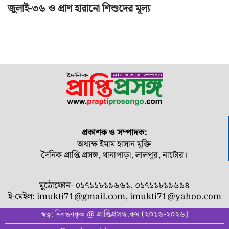
জুলাই-৩৬ ও প্রাণ হারানো শিশুদের মূল্য
প্রকাশক ও সম্পাদক:
অধ্যক্ষ ইমাম হাসান মুক্তি
দৈনিক প্রাপ্তি প্রসঙ্গ, থানাপাড়া, লালপুর, নাটোর।
মুঠোফোন- ০১৭১১৮১৯৬৬১, ০১৭১১৮১৯৬৯৪
ই-মেইল:
imukti71@gmail.com
,
imukti71@yahoo.com
স্বত্ব: নিবন্ধনকৃত @ প্রাপ্তিপ্রসঙ্গ.কম (২০১৬-২০২৬)