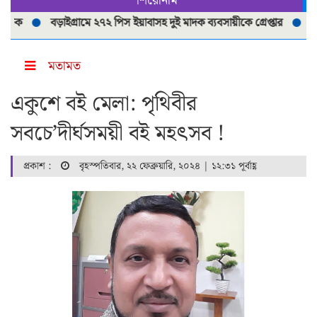
শিরোনাম
বড়াইগ্রামে ২৭২ পিস ইয়াবাসহ দুই মাদক ব্যবসায়ীকে গ্রেপ্তার
বড়াইগ্রামে 
মতামত
একুশে বই মেলা: পৃথিবীর
সবচে’দীর্ঘসময়ী বই মহৎসব !
প্রকাশ :
বৃহস্পতিবার, ২২ ফেব্রুয়ারি, ২০২৪ | ১২:৩১ পূর্বাহ্ণ