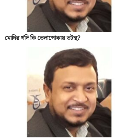
মোদির গদি কি তেলাপোকায় তটস্থ?