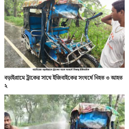
বড়াইগ্রামে ট্রাকের সাথে ইজিবাইকের সংঘর্ষে নিহত ৩ আহত
২