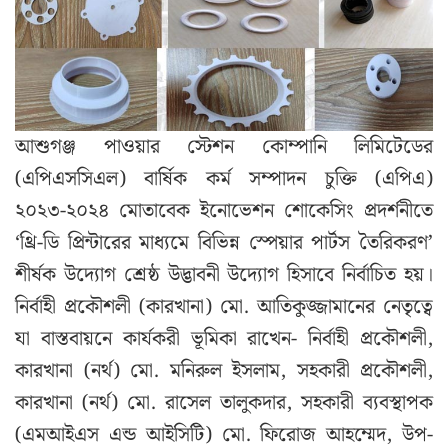
আশুগঞ্জ পাওয়ার স্টেশন কোম্পানি লিমিটেডের
(এপিএসসিএল) বার্ষিক কর্ম সম্পাদন চুক্তি (এপিএ)
২০২৩-২০২৪ মোতাবেক ইনোভেশন শোকেসিং প্রদর্শনীতে
‘থ্রি-ডি প্রিন্টারের মাধ্যমে বিভিন্ন স্পেয়ার পার্টস তৈরিকরণ’
শীর্ষক উদ্যোগ শ্রেষ্ঠ উদ্ভাবনী উদ্যোগ হিসাবে নির্বাচিত হয়।
নির্বাহী প্রকৌশলী (কারখানা) মো. আতিকুজ্জামানের নেতৃত্বে
যা বাস্তবায়নে কার্যকরী ভূমিকা রাখেন- নির্বাহী প্রকৌশলী,
কারখানা (নর্থ) মো. মনিরুল ইসলাম, সহকারী প্রকৌশলী,
কারখানা (নর্থ) মো. রাসেল তালুকদার, সহকারী ব্যবস্থাপক
(এমআইএস এন্ড আইসিটি) মো. ফিরোজ আহম্মেদ, উপ-