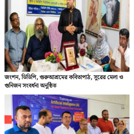
জংশন, ডিডিপি, গুরুআশ্রমের কবিতাপাঠ, সুরের মেলা ও
গুনিজন সংবর্ধনা অনুষ্ঠিত