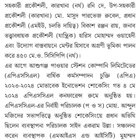
সহকারী প্রকৌশলী, কারখানা (নর্থ) রনি দে, উপ-সহকারী
প্রকৌশলী (কারখানা) মো. মাসুদ পারভেজ রুবেল, প্রধান
প্রকৌশলী (এমইউ, চলতি দায়িত্ব) বিকাশ রঞ্জন রায়, জনাব
তত্ত্বাবধায়ক প্রকৌশলী (যান্ত্রিক) হারিস মোহাম্মদ ওয়াহেদী
এবং উদ্যোগ বাস্তবায়নে মেন্টর হিসাবে অগ্রণী ভূমিকা পালন
করে ৪৫০ মে.ও. সিসিপিপি (নর্থ)।
এর আগে আশুগঞ্জ পাওয়ার স্টেশন কোম্পানি লিমিটেডের
(এপিএসসিএল) বার্ষিক কর্মসম্পাদন চুক্তি (এপিএ)
২০২৩-২০২৪ মোতাবেক ইনোভেশন শোকেসিং গত ৪ মে
২০২৪ এপিএসসিএল কনফারেন্স রুমে অনুষ্ঠিত হয়।
এপিএসসিএল-এর নির্বাহী পরিচালক (প ও স) মোহা. আব্দুল
মজিদের সভাপতিত্বে অনুষ্ঠিত শোকেসিংয়ে প্রধান অতিথি
ছিলেন ব্যবস্থাপনা পরিচালক সাইদ একরাম উল্লা। সঞ্চালনা
করেন ব্যবস্থাপক (এমআইএস এন্ড আইসিটি) মুহাম্মদ