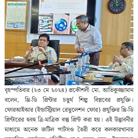
বৃহস্পতিবার (২৩ মে ২০২৪) প্রকৌশলী মো. আতিকুজ্জামান
বলেন, থ্রি-ডি প্রিন্টার চতুর্থ শিল্প বিপ্লবের প্রযুক্তি।
ফোরআইআর (ইন্ডাস্ট্রিয়াল রেভুলেশন ফোর) প্রযুক্তির থ্রি-ডি
প্রিন্টারের হুবহু ত্রি-মাত্রিক বস্তু প্রিন্ট করা হয়। এই উদ্ভাবনীর
মাধ্যমে অনেক জটিল পার্টসও তৈরী করে কলকারখানার