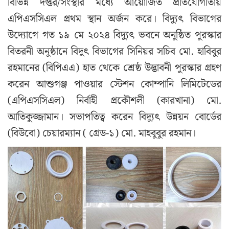
বিভিন্ন দপ্তর/সংস্থার মধ্যে আয়োজিত প্রতিযোগীতায়
এপিএসসিএল প্রথম স্থান অর্জন করে। বিদ্যুৎ বিভাগের
উদ্যোগে গত ১৯ মে ২০২৪ বিদ্যুৎ ভবনে অনুষ্ঠিত পুরস্কার
বিতরনী অনুষ্ঠানে বিদুৎ বিভাগের সিনিয়র সচিব মো. হাবিবুর
রহমানের (বিপিএএ) হাত থেকে শ্রেষ্ঠ উদ্ভাবনী পুরস্কার গ্রহণ
করেন আশুগঞ্জ পাওয়ার স্টেশন কোম্পানি লিমিটেডের
(এপিএসসিএল) নির্বাহী প্রকৌশলী (কারখানা) মো.
আতিকুজ্জামান। সভাপতিত্ব করেন বিদ্যুৎ উন্নয়ন বোর্ডের
(বিউবো) চেয়ারম্যান ( গ্রেড-১) মো. মাহবুবুর রহমান।