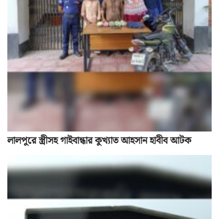
লালপুরে স্ত্রীসহ গাইবান্ধার কুখ্যাত আহসান হাবীব আটক