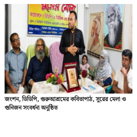
জংশন, ডিডিপি, গুরুআশ্রমের কবিতাপাঠ, সুরের মেলা ও
গুনিজন সংবর্ধনা অনুষ্ঠিত