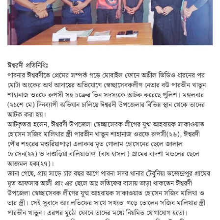
ঈশ্বরদী প্রতিনিধিঃ
পাবনার ঈশ্বরদীতে প্রেমের সম্পর্ক গড়ে মোবাইল ফোনে অশ্লীল ভিডিও ধারনের পর
মোটা অংকের অর্থ আদায়ের অভিযোগে স্বেচ্ছাসেবকলীগ নেতার বউ পারভীন খাতুন
শাহানাজ ওরফে রুপসী সহ চক্রের তিন সদস্যকে আটক করেছে পুলিশ। মঙ্গলবার
(২১শে মে) দিনব্যাপী অভিযান চালিয়ে ঈশ্বরদী উপজেলার বিভিন্ন স্থান থেকে তাদের
আটক করা হয়।
আটকৃতরা হলেন, ঈশ্বরদী উপজেলা স্বেচ্ছাসেবক লীগের যুগ্ম আহবায়ক সাকাওয়াত
হোসেন সজিব মালিথার স্ত্রী পারভীন খাতুন শাহানাজ ওরফে রুপসী(২৬), ঈশ্বরদী
পৌর শহরের মশুরিয়াপাড়া এলাকার মৃত গোলাম হোসেনের ছেলে জালাল
হোসেন(২২) ও দাশুড়িয়া বালিয়াডাঙ্গা (বাঘ হাসলা) গ্রামের বাদশা মন্ডলের ছেলে
আজমল হক(২৭)।
জানা গেছে, প্রায় সাড়ে চার বছর আগে পাবনা সদর থানার টেবুনিয়া ভজেন্দ্রপুর গ্রামের
মৃত আফসার আলী প্রাং এর ছেলে আঃ লতিফের বাসায় ভাড়া থাকতেন ঈশ্বরদী
উপজেলা স্বেচ্ছাসেবক লীগের যুগ্ম আহবায়ক সাকাওয়াত হোসেন সজিব মালিথা ও
তার স্ত্রী। সেই সুবাদে আঃ লতিফের সাথে সখ্যতা গড়ে তোলেন সজিব মালিথার স্ত্রী
পারভীন খাতুন। এরপর মুঠো ফোনে তাদের মধ্যে নিয়মিত যোগাযোগ হতো।