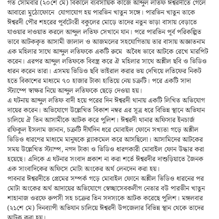
গত সোমবার (২০শে মে) বিকালে ব্যবসায়িক কাজে আব্দুল লতিফ ঈশ্বরদীতে গেলে
আবারো মুঠোফোনে যোগাযোগ হয় পারভিন খাতুন সঙ্গে। পারভিন খাতুন তাকে
ঈশ্বরদী পৌর শহরের পূর্বটেংরী বকুলের মোড়ে তাদের নতুন ভাড়া বাসায় বেড়াতে
যাওয়ার দাওয়াত করলে আব্দুল লতিফ সেখানে যান। পরে পারভিন পূর্ব পরিকল্পিত
ভাবে আটককৃত আসামী জালাল ও আজমলের সহযোগিতায় তার বাসায় অজ্ঞাতনাম
এক মহিলার সাথে আব্দুল লতিফকে একটি রুমে অবৈধ ভাবে আটকে রেখে মারপিট
করেন। এরপর আব্দুল লতিফকে বিবস্ত্র করে ঐ মহিলার সাথে অশ্লীল ছবি ও ভিডিও
ধারন করেন তারা। এসময় ভিডিও ছবি ভাইরাল করার ভয় দেখিয়ে লতিফের নিকট
হতে বিকাশের মাধ্যমে ৭০ হাজার টাকা হাতিয়ে নেয় চক্রটি। পরে একটি সাদা
স্ট্যাম্পে স্বাক্ষর নিয়ে আব্দুল লতিফকে ছেড়ে দেওয়া হয়।
এ ঘটনায় আব্দুল লতিফ বাদী হয়ে পরের দিন ঈশ্বরদী থানায় একটি লিখিত অভিযোগ
দায়ের করেন। অভিযোগে উল্লেখিত বিকাশ নম্বর এর সূত্র ধরে বিভিন্ন স্থানে অভিযান
চালিয়ে ঐ তিন আসামীকে আটক করে পুলিশ। ঈশ্বরদী থানার অফিসার ইনচার্জ
রফিকুল ইসলাম জানান, চক্রটি দীর্ঘদিন ধরে মোবাইল ফোনে সখ্যতা গড়ে অশ্লীল
ভিডিও ধারণের মাধ্যমে মানুষকে ব্ল্যাকমেল করে আসছিলো। আসামিদের আটকের
সময় উল্লেখিত স্ট্যাম্প, নগদ টাকা ও ভিডিও ধারণকারী মোবাইল ফোন উদ্ধার করা
হয়েছে। এদিকে এ ঘটনার সংবাদ প্রকাশ না করা শর্তে ঈশ্বরদীর দাশুড়িয়াতে জৈনক
এক সাংবাদিকের অফিসে মোটা অংকের অর্থ লেনদেন করা হয়।
পাবনার ঈশ্বরদীতে প্রেমের সম্পর্ক গড়ে মোবাইল ফোনে অশ্লীল ভিডিও ধারনের পর
মোটা অংকের অর্থ আদায়ের অভিযোগে স্বেচ্ছাসেবকলীগ নেতার বউ পারভীন খাতুন
শাহানাজ ওরফে রুপসী সহ চক্রের তিন সদস্যকে আটক করেছে পুলিশ। মঙ্গলবার
(২১শে মে) দিনব্যাপী অভিযান চালিয়ে ঈশ্বরদী উপজেলার বিভিন্ন স্থান থেকে তাদের
আটক করা হয়।