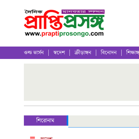
ওল্ড ভার্সন
স্বদেশ
ক্রীড়াঙ্গন
বিনোদন
শিক্ষাঙ্
শিরোনাম