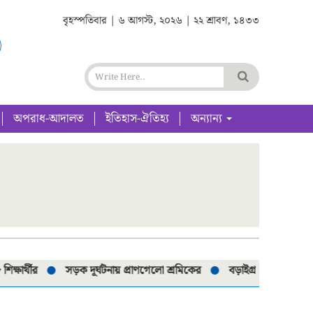
বৃহস্পতিবার | ৬ আগস্ট, ২০২৬ | ২২ শ্রাবণ, ১৪৩৩
অপরাধ-আদালত
ইতিহাস-ঐতিহ্য
অন্যান্য
র্থীর
সড়ক দূর্ঘটনায় প্রাণগেলো শ্রমিকের
বড়াইগ্রামে নিষিদ্ধ ৮০টি 