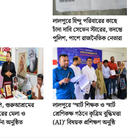
লালপুরে হিন্দু পরিবারের কাছে
চাঁদা দাবি সেভেন স্টারের, তদন্তে
পুলিশ, পাশে রাজনৈতিক নেতারা
ি, গুরুআশ্রমের
লালপুরে ‘স্মার্ট শিক্ষক ও স্মার্ট
রের মেলা ও
শ্রেণিকক্ষ গঠনে কৃত্রিম বুদ্ধিমত্তা
না অনুষ্ঠিত
(AI)’ বিষয়ক প্রশিক্ষণ অনুষ্ঠি