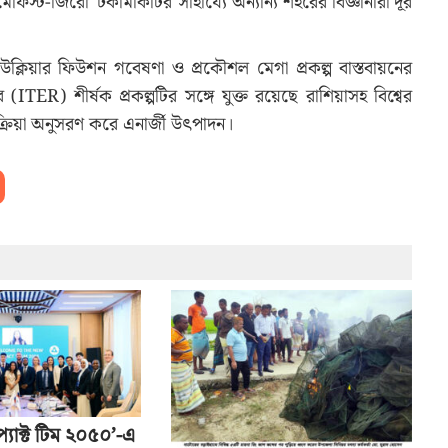
্ট-জিরো’ টকামাকটির সাহায্যে অন্যান্য শহরের বিজ্ঞানীরা দূর
িক নিউক্লিয়ার ফিউশন গবেষণা ও প্রকৌশল মেগা প্রকল্প বাস্তবায়নের
্টর (ITER) শীর্ষক প্রকল্পটির সঙ্গে যুক্ত রয়েছে রাশিয়াসহ বিশ্বের
রক্রিয়া অনুসরণ করে এনার্জী উৎপাদন।
্যাক্ট টিম ২০৫০’-এ