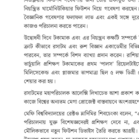
নিউক্লিয়ার ফিউশন গবেষণার জন্য তৈরি একীভূত তথ্য প্ল্য
নিয়ন্ত্রিত থার্মোনিউকিয়ার ফিউশন নিয়ে গবেষণা করছেন। এ
বৈজ্ঞানিক গবেষণার ফলাফল লাভ এবং একই সঙ্গে দূরে বস
কাজও পরিচালনা করতে পারেন।
উদ্বোধনী দিনে টকামাক এবং এর নিয়ন্ত্রন কক্ষটি সম্পর
ক্রাট কীভাবে রসাটম এবং রুশ বিজ্ঞান একাডেমীর বিভিন্ন 
পারবেন, তার সম্পর্কে বিশদ ব্যাখ্যা প্রদান করেন। রাশিয়ার 
ভার্চুয়ালি প্রশিক্ষণ টকামাকের প্রথম ‘পালস’ রিয়েলটাইমে
মিলিসেকেন্ড এবং প্লাজমার তাপমাত্রা ছিল ৫ লক্ষ ডিগ্রী 
শেয়ার করা হয়।
রসাটমের মহাপরিচালক আলেক্সি লিখাচেভ আশা প্রকাশ করে ব
কাজে বিশ্বের অন্যতম মেগা প্রোজেক্ট বাস্তবায়নে অংশগ্র
মেফি বিশ্ববিদ্যালয়ের রেক্টও ভ্লাদিমির শিবচেংকা বলেন, “এট
পরিচালনায় যুক্ত বিশেষজ্ঞদেরই প্রশিক্ষণ দেবে না,
মৌলিকভাবে নতুন ফিউশন ডিভাইস তৈরি করতে আগ্রহী। ২