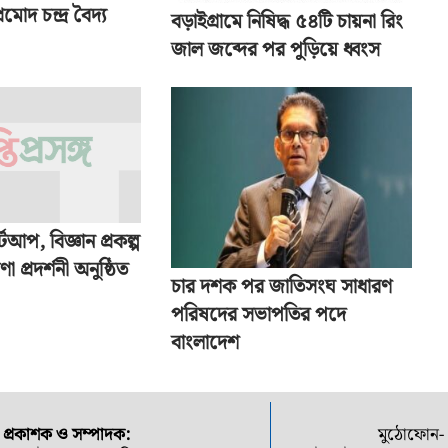
মোদ চন্দ্র বৈদ্য
বড়াইগ্রামে নিষিদ্ধ ৫৪টি চায়না রিং
জাল জব্দের পর পুড়িয়ে ধ্বংস
র্টআপ, বিজ্ঞান প্রকল্প
া প্রদর্শনী অনুষ্ঠিত
চার দশক পর জাতিসংঘ সাধারণ
পরিষদের সভাপতির পদে
বাংলাদেশ
প্রকাশক ও সম্পাদক:
মুঠোফোন