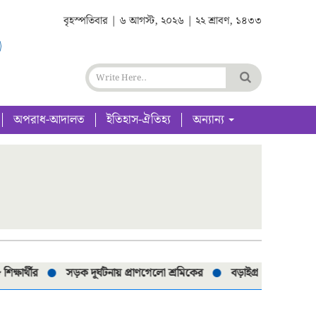
বৃহস্পতিবার | ৬ আগস্ট, ২০২৬ | ২২ শ্রাবণ, ১৪৩৩
অপরাধ-আদালত
ইতিহাস-ঐতিহ্য
অন্যান্য
থীর
সড়ক দূর্ঘটনায় প্রাণগেলো শ্রমিকের
বড়াইগ্রামে নিষিদ্ধ ৮০টি চা