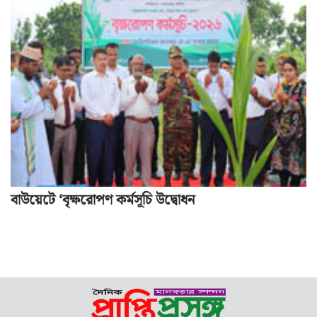
বাউয়েটে ‘বৃক্ষরোপণ কর্মসূচি উদ্বোধন