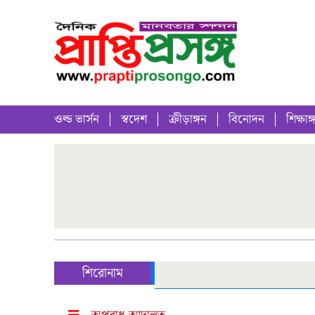
ওল্ড ভার্সন
স্বদেশ
ক্রীড়াঙ্গন
বিনোদন
শিক্ষাঙ্
শিরোনাম