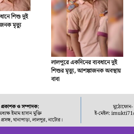
ধানে শিশু দুই
জনক মৃত্যু
লালপুরে একদিনের ব্যবধানে দুই
শিশুর মৃত্যু, আশঙ্কাজনক অবস্থায়
বাবা
প্রকাশক ও সম্পাদক:
মুঠোফোন
অধ্যক্ষ ইমাম হাসান মুক্তি
ই-মেইল:
imukti7
তি প্রসঙ্গ, থানাপাড়া, লালপুর, নাটোর।