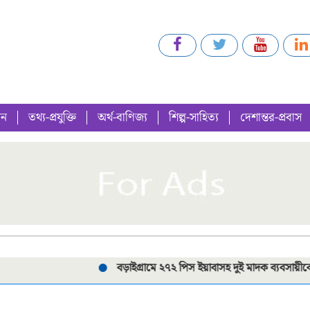
গন
তথ্য-প্রযুক্তি
অর্থ-বাণিজ্য
শিল্প-সাহিত্য
দেশান্তর-প্রবাস
বড়াইগ্রামে ২৭২ পিস ইয়াবাসহ দুই মাদক ব্যবসায়ীকে গ্রেপ্তার