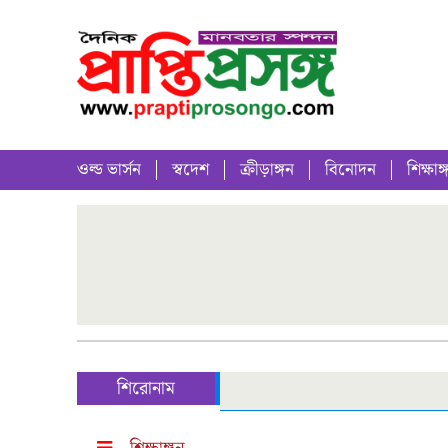
ওল্ড ভার্সন
স্বদেশ
ক্রীড়াঙ্গন
বিনোদন
শিক্ষাঙ্
শিরোনাম