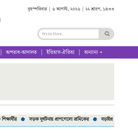
বৃহস্পতিবার | ৬ আগস্ট, ২০২৬ | ২২ শ্রাবণ, ১৪৩৩
অপরাধ-আদালত
ইতিহাস-ঐতিহ্য
অন্যান্য
্থীর
সড়ক দূর্ঘটনায় প্রাণগেলো শ্রমিকের
বড়াইগ্রামে নিষিদ্ধ ৮০টি চা