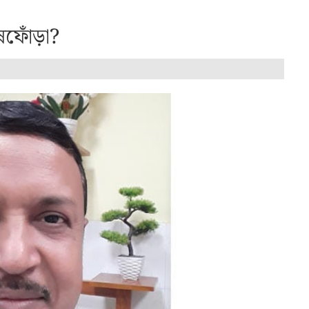
িষফোঁড়া?