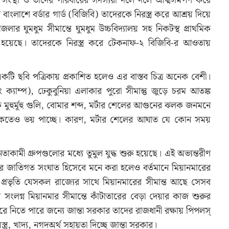
ন্ন সংস্থা ও তাদের পরিবারের সদস্যরা দলে দলে আত্মসমর্পণ করে
 বাংলাশে বর্ডার গার্ড (বিজিবি) তাদেরকে নিরস্ত্র করে আশ্রয় দিয়ে
েলার ঘুমধুম সীমান্তে ঘুমধুম উচ্চবিদ্যালয় সহ নিকটস্থ প্রাথমিক
 হয়েছে। তাদেরকে নিরস্ত্র করে টেকনাফ-২ বিজিবি-র আওতায়
একটি ছবি পত্রিকায় প্রকাশিত হলেও এর বাস্তব চিত্র অনেক বেশী।
 ক্যাম্প), ঢেকুবুনিয়া এলাকার পুরো সীমান্তু জুড়ে চরম আতঙ্ক
ুহুর্মূহু গুলি, বোমার শব্দ, মর্টার শেলের আগুনের ঝলক জনমনে
্রে থাকতেও ভয় পাচ্ছে। কারণ, মর্টার শেলের আঘাত যে কোন সময়
নতাকামী গ্রুপগুলোর মধ্যে তুমুল যুদ্ধ শুরু হয়েছে। এই অভ্যন্তরীণ
ন্তের জাতিগত সংঘাত হিসেবে মনে করা হলেও বর্তমানে মিয়ানমারের
 প্রভৃতি যেসকল রাজ্যের সাথে মিয়ানমারের সীমান্ত আছে সেসব
সংলগ্ন মিয়ানমার সীমান্তে কাঁটাতারের বেড়া দেয়ার কাজ শুরুর
করে নিতে পারে জন্যে জান্তা সরকার তাদের রাজধানী রক্ষায় পিপলস্
র, খাদ্য, নগদঅর্থ সহায়তা দিচ্ছে জান্তা সরকার।