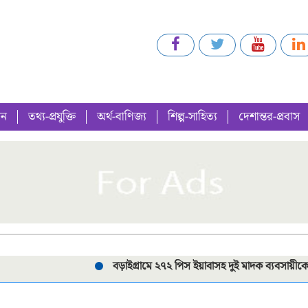
গন
তথ্য-প্রযুক্তি
অর্থ-বাণিজ্য
শিল্প-সাহিত্য
দেশান্তর-প্রবাস
বড়াইগ্রামে ২৭২ পিস ইয়াবাসহ দুই মাদক ব্যবসায়ীকে গ্রেপ্তার