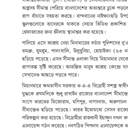
সীমান্তরক্ষাকারী পুলিশ (বিজিপি) ও সেনাবাহিনীসহ বিভি
অস্ত্রসহ সীমান্ত পেরিয়ে বাংলাদেশের অভ্যন্তরে ঢুকে পড়লে
প্রাণ বাঁচাতে সহয়তা করছে। বান্দবানের নাইক্ষ্যংছড়ি উপজ
স্কুলগুলোতে তাদেরকে থাকতে দেয়ার ভিডিও প্রকাশিত
হেফাজতের জন্য হ্নীলায় স্থানান্তর করা হয়েছে।
পালিয়ে এসে আশ্রয় নেয়া মিনামারের বর্ডার পুলিশদের দু’
তমব্রু, ঘুমধুম, পালংখালি, উলুবুনিয়া, হোয়াইকং (৬৩ নং
ছড়িয়ে পড়েছে। এসব সীমান্ত এলাকা দিয়ে মিয়ানমার থেকে ম
প্রাণাতঙ্ক সৃষ্টি করেছে। আতঙ্কিত মানুষ আশ্রয় কেন্দ
সেখানেও আছড়ে পড়তে পারে।
মিয়ানমারে ক্ষমতাসীন সরকার ও এ-এ বিদ্রোহী সশস্ত্র স্বাধী
যুদ্ধকে প্রথমদিকে শুধু রাখাইন রাজ্যের বাংলাদেশ সীমা
সংগে ভারতের মিজোরাম, মণিপুর, নাগাল্যন্ড, অরুণাচল
সীমান্তেও ছড়িয়ে পড়েছে। ভারত ইতোমধ্যে সেসব রাজ্যে 
পরিকল্পনা করা হয়েছে। বিদ্রোহীরা রাজধানী ইয়াঙ্গুন দখল 
এ্যলায়েন্স গঠন করেছে। নবগঠিত পিপলস্ এ্যলায়েন্সকে অস্ত্