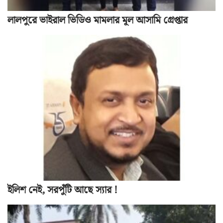
লালপুরে ভাইরাল ভিডিও মামলার মূল আসামি গ্রেপ্তার
ইলিশ নেই, সরপুঁটি আছে স্যার !