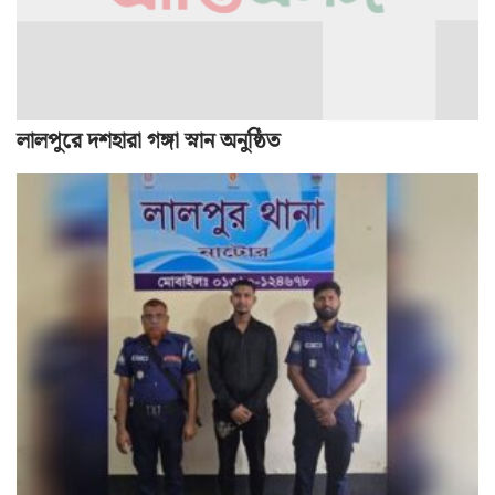
লালপুরে দশহারা গঙ্গা স্নান অনুষ্ঠিত