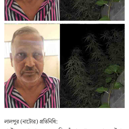
লালপুর (নাটোর) প্রতিনিধি: