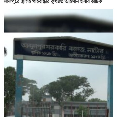
লালপুরে স্ত্রীসহ গাইবান্ধার কুখ্যাত আহসান হাবীব আটক