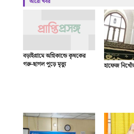
আরো খবর
বড়াইগ্রামে অগ্নিকান্ডে কৃষকের
গরু-ছাগল পুড়ে মৃত্যু
হাফেজ নিখোঁ