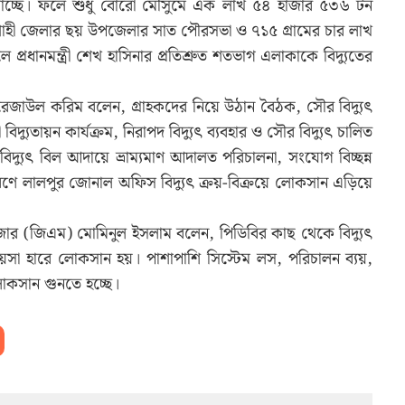
পাচ্ছে। ফলে শুধু বোরো মৌসুমে এক লাখ ৫৪ হাজার ৫৩৬ টন
শাহী জেলার ছয় উপজেলার সাত পৌরসভা ও ৭১৫ গ্রামের চার লাখ
রধানমন্ত্রী শেখ হাসিনার প্রতিশ্রুত শতভাগ এলাকাকে বিদ্যুতের
জাউল করিম বলেন, গ্রাহকদের নিয়ে উঠান বৈঠক, সৌর বিদ্যুৎ
 বিদ্যুতায়ন কার্যক্রম, নিরাপদ বিদ্যুৎ ব্যবহার ও সৌর বিদ্যুৎ চালিত
য়া বিদ্যুৎ বিল আদায়ে ভ্রাম্যমাণ আদালত পরিচালনা, সংযোগ বিচ্ছন্ন
ারণে লালপুর জোনাল অফিস বিদ্যুৎ ক্রয়-বিক্রয়ে লোকসান এড়িয়ে
নেজার (জিএম) মোমিনুল ইসলাম বলেন, পিডিবির কাছ থেকে বিদ্যুৎ
৫ পয়সা হারে লোকসান হয়। পাশাপাশি সিস্টেম লস, পরিচালন ব্যয়,
লোকসান গুনতে হচ্ছে।