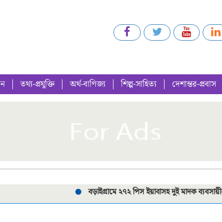
গন
তথ্য-প্রযুক্তি
অর্থ-বাণিজ্য
শিল্প-সাহিত্য
দেশান্তর-প্রবাস
বড়াইগ্রামে ২৭২ পিস ইয়াবাসহ দুই মাদক ব্যবসায়ীকে গ্রে