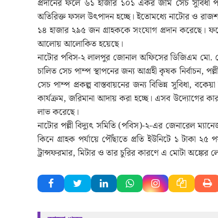
প্রদানের ফলে ৬১ হাজার ১০১ একর জমি সেচ সুবিধা 
অতিরিক্ত ফসল উৎপাদন হচ্ছে। ইতোমধ্যে নাটোর ও রাজ
১৪ হাজার ২৯৫ জন গ্রাহককে সংযোগ প্রদান করেছে। ফলে প্
আলোয় আলোকিত হয়েছে।
নাটোর পবিস-২ লালপুর জোনাল অফিসের ডিজিএম মো. রে
চালিত সেচ পাম্প স্থাপনের জন্য আগ্রহী কৃষক নির্বাচন, পল্লী
সেচ পাম্প প্রকল্প বাস্তবায়নের জন্য বিভিন্ন সুবিধা, বকে
কার্যক্রম, জরিমানা আদায় করা হচ্ছে। এসব উদ্যোগের ক
লাভ করেছে।
নাটোর পল্লী বিদ্যুৎ সমিতি (পবিস)-২-এর জেনারেল ম্যা
কিনে গ্রাহক পর্যায়ে পৌঁছাতে প্রতি ইউনিটে ১ টাকা ২
ট্রান্সফরমার, মিটার ও তার চুরির কারণে এ মোটা অঙ্কের 