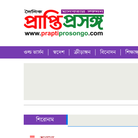
ওল্ড ভার্সন
স্বদেশ
ক্রীড়াঙ্গন
বিনোদন
শিক্ষাঙ্
শিরোনাম