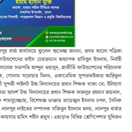
ুর বার্তা কার্যালয়ে ফুলেল শুভেচ্ছা জানান, প্রথম আলো পত্রিকা
ফাউন্ডশেনের ভাইস চেয়ারম্যান অধ্যাপক হাসিবুল ইসলাম, নির্বাহী
সাবেক সভাপতি আব্দুল ওয়াদুদ, প্রাকীর্তি ফাউন্ডশেনের পরিচালক
ক, গোলাম সরোয়ার মিলন, একাডেমিক সুপারভাইজার আরিফুল
সুন্দরী পাইলট উচ্চ বিদ্যালয়ের প্রধান শিক্ষক খাজা মো. ইলিয়াস
 আদর্শ উচ্চ বিদ্যালয়ের প্রধান শিক্ষক ফজলুর রহমান জয়নাল,
াপক শামসুজ্জোহা, বিশেষজ্ঞ ডাক্তার তায়েজুল ইসলাম চপল, দৈনিক
ন্টু, লালপুর লাইভের সম্পাদক সজিবুল ইসলাম হৃদয়, লালপুর বার্তার
কায়সার হামিদ শহীদ প্রমুখ। এছাড়াও বিভিন্ন শ্রেণিপেশার সুধিজন