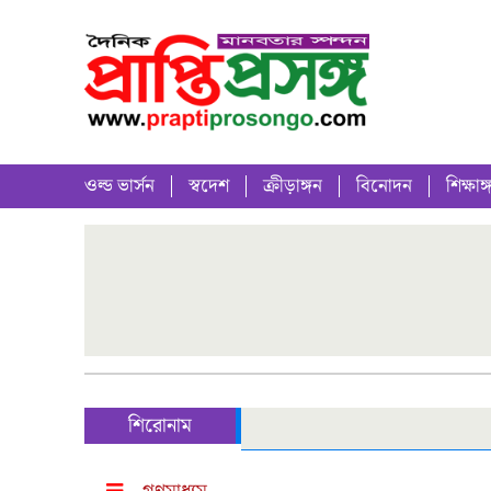
ওল্ড ভার্সন
স্বদেশ
ক্রীড়াঙ্গন
বিনোদন
শিক্ষাঙ্
শিরোনাম