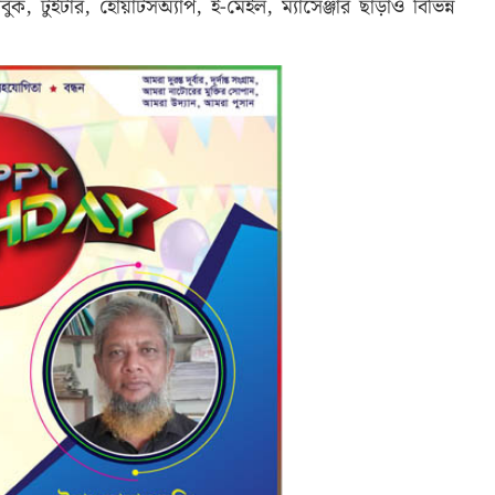
বুক, টুইটার, হোয়াটসঅ্যাপ, ই-মেইল, ম্যাসেঞ্জার ছাড়াও বিভিন্ন