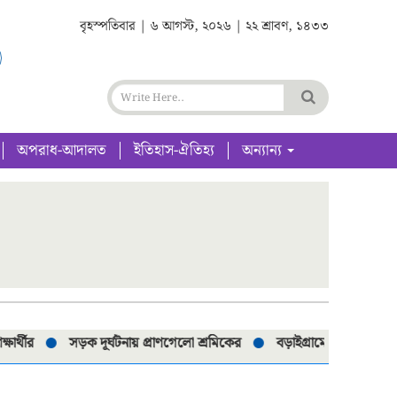
বৃহস্পতিবার | ৬ আগস্ট, ২০২৬ | ২২ শ্রাবণ, ১৪৩৩
অপরাধ-আদালত
ইতিহাস-ঐতিহ্য
অন্যান্য
সড়ক দূর্ঘটনায় প্রাণগেলো শ্রমিকের
বড়াইগ্রামে নিষিদ্ধ ৮০টি চায়না রিং জ