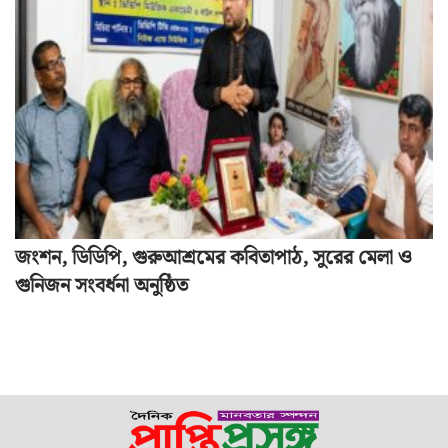
জংশন, ডিডিপি, গুরুআশ্রমের কবিতাপাঠ, সুরের মেলা ও
গুনিজন সংবর্ধনা অনুষ্ঠিত