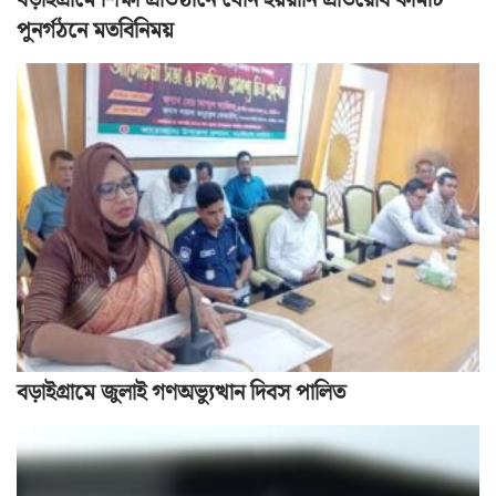
বড়াইগ্রামে শিক্ষা প্রতিষ্ঠানে যৌন হয়রানি প্রতিরোধ কমিটি
পুনর্গঠনে মতবিনিময়
বড়াইগ্রামে জুলাই গণঅভ্যুত্থান দিবস পালিত