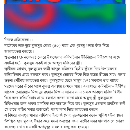
নিজস্ব প্রতিবেদক।।
নাটোরের লালপুরে কুলসুম বেগম (৪০) নামে এক গৃহবধূ গলায় ফাঁস দিয়ে
অআত্মহত্যা করেছে।
শুক্রবার (২৯ নভেম্বর) ভোরে উপজেলার কদিমচিলান ইউনিয়নের দাঁইড়পাড়া গ্রামে
এঘটনা ঘটে। কুলসুম একই গ্রামে আব্দুল মজিদের স্ত্রী।
স্থানীয়রা জানান, কুলসুমের স্বামী আব্দুল মজিদের দ্বিতীয় স্ত্রীকে নিয়ে উপজেলার
কদিমচিলান গ্রামে বসবাস করে। কুলসুম ভোরের দিকে নিজ ঘরের তীরের সাথে গলায়
ওড়না পেঁচিয়ে আত্মহত্যা করে। কুলসুমের ছেলে মাসুম (২৭) সকালে তার মায়ের
মরদেহ ঘরের তীরের সঙ্গে ঝুলন্ত অবস্থায় দেখতে পায়। এব্যাপারে কদিমচিলান ইউপির
সাবেক চেয়ারম্যান মিজানুর রহমান মিজান জানান ভ্যান চালক আবদুল মজিদ দ্বিতীয়
বিয়ে করে কদিমচিলান গ্রামে বসবাস করেন মাঝে মাঝে অসুস্থ স্ত্রী কুলসুমকে
চিকিৎসার জন্য পাবনা মানসিক হাসপাতালে নিয়ে যায়। কুলসুম একজন মানসিক রুগী
সে রাতে বাড়ির সবার অজান্তেই গলায় ফাস দিয়ে আত্মহত্যা করেন।
এ বিষয়ে লালপুর থানার অফিসার ইনচার্জ মোহা নুরুজ্জামান বলেন পুলিশ ঘটনা স্থলে
উপস্থিত হয়ে মৃতদহ উদ্ধার করে ময়না তদন্তের জন্য নাটোর সদর হাসপাতালে প্রেরণ
করেছেন। থানায় একটি অপমৃত্যু মামলার রুজু করা হয়েছে।