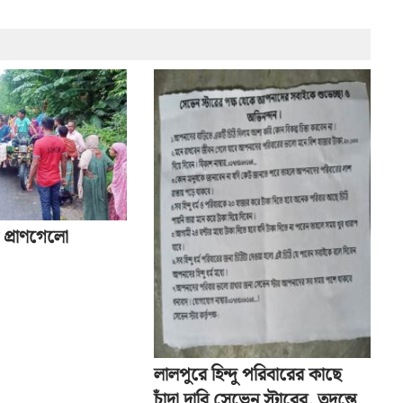
 প্রাণগেলো
লালপুরে হিন্দু পরিবারের কাছে
চাঁদা দাবি সেভেন স্টারের, তদন্তে