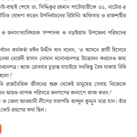
াই-বাছাই শেষে ডা. সিদ্দিকুর রহমান পাটোয়ারীকে ৬১, নাটোর-৪
বাচিত ঘোষণা করেন উপনির্বাচনের রিটার্নিং অফিসার ও রাজশাহীর
্থ্য ও জনসংখ্যাবিষয়ক সম্পাদক ও বড়াইগ্রাম উপজেলা পরিষদের
বাচন কর্মকর্তা মঈন উদ্দীন খান বলেন, ‘এ আসনে প্রার্থী হিসেবে
দল নেতা মেহেদী হাসান নোমান মনোনয়নপত্র উত্তোলন করলেও জমা
োনয়নপত্র। আজ রোববার চূড়ান্ত যাচাইয়ে সবকিছু বৈধ থাকায় বিধি
 হলো।’
 ‘আমি রাজনৈতিক জীবনের শুরু থেকেই মানুষের সেবায় নিজেকে
 এখন আরও ব্যাপক পরিসরে জনগণের কল্যাণে কাজ করব।’
েলা আওয়ামী লীগের সভাপতি আব্দুল কুদ্দুস মারা যান। তাঁর
 ভোট গ্রহণের কথা ছিল।