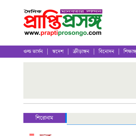
ওল্ড ভার্সন
স্বদেশ
ক্রীড়াঙ্গন
বিনোদন
শিক্ষাঙ্
শিরোনাম