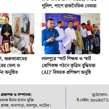
পুলিশ, পাশে রাজনৈতিক নেতারা
ি, গুরুআশ্রমের
লালপুরে ‘স্মার্ট শিক্ষক ও স্মার্ট
রের মেলা ও
শ্রেণিকক্ষ গঠনে কৃত্রিম বুদ্ধিমত্তা
না অনুষ্ঠিত
(AI)’ বিষয়ক প্রশিক্ষণ অনুষ্ঠি
প্রকাশক ও সম্পাদক:
মুঠোফোন
অধ্যক্ষ ইমাম হাসান মুক্তি
ই-মেইল:
imukti7
তি প্রসঙ্গ, থানাপাড়া, লালপুর, নাটোর।