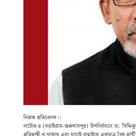
নিজস্ব প্রতিবেদক।।
নাটোর-৪ (বড়াইগ্রাম-গুরুদাসপুর) উপনির্বাচনে ডা. সিদ্দিকু
প্রতিদ্বন্দ্বী না থাকায় এবং যাচাই-বাছাইয়ে একমাত্র বৈধ প্র