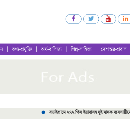
গন
তথ্য-প্রযুক্তি
অর্থ-বাণিজ্য
শিল্প-সাহিত্য
দেশান্তর-প্রবাস
বড়াইগ্রামে ২৭২ পিস ইয়াবাসহ দুই মাদক ব্যবসায়ীকে গ্রেপ্