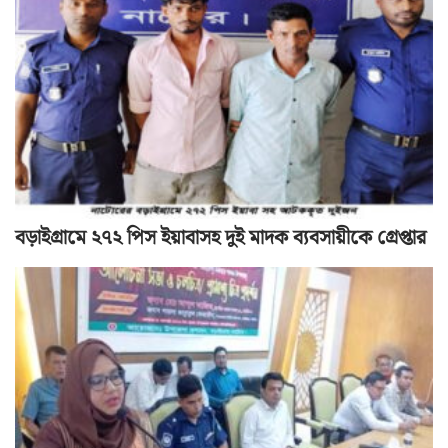
বড়াইগ্রামে ২৭২ পিস ইয়াবাসহ দুই মাদক ব্যবসায়ীকে গ্রেপ্তার