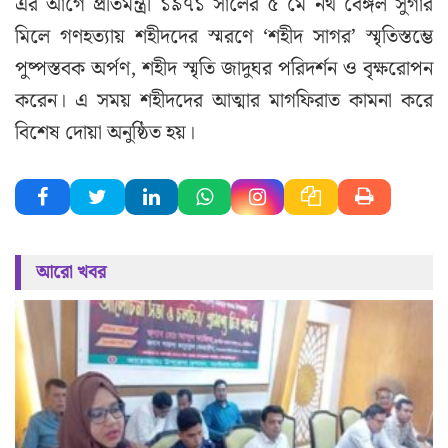
এর আগে প্রতিমন্ত্রী ১৯৭১ সালের ৫ মে নর্থ বেঙ্গল সুগার
মিলে গণহত্যায় শহীদদের স্মরণে ‘শহীদ সাগর’ স্মৃতিস্তম্ভে
পুষ্পস্তবক অর্পণ, শহীদ স্মৃতি জাদুঘর পরিদর্শন ও বৃক্ষরোপন
করেন। এ সময় শহীদদের আত্মার মাগফিরাত কামনা করে
বিশেষ দোয়া অনুষ্ঠিত হয়।
আরো খবর