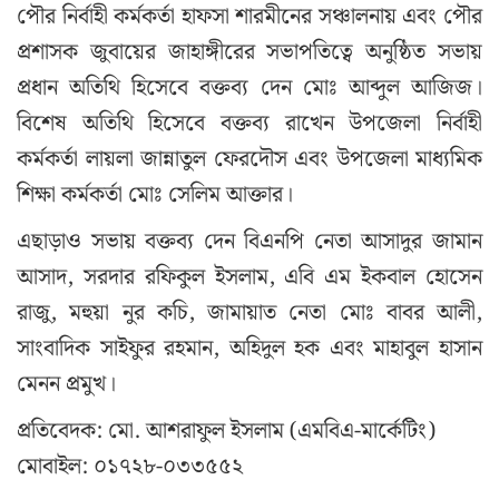
পৌর নির্বাহী কর্মকর্তা হাফসা শারমীনের সঞ্চালনায় এবং পৌর
প্রশাসক জুবায়ের জাহাঙ্গীরের সভাপতিত্বে অনুষ্ঠিত সভায়
প্রধান অতিথি হিসেবে বক্তব্য দেন
মোঃ আব্দুল আজিজ
।
বিশেষ অতিথি হিসেবে বক্তব্য রাখেন উপজেলা নির্বাহী
কর্মকর্তা
লায়লা জান্নাতুল ফেরদৌস
এবং উপজেলা মাধ্যমিক
শিক্ষা কর্মকর্তা
মোঃ সেলিম আক্তার
।
এছাড়াও সভায় বক্তব্য দেন বিএনপি নেতা
আসাদুর জামান
আসাদ
,
সরদার রফিকুল ইসলাম
,
এবি এম ইকবাল হোসেন
রাজু
,
মহুয়া নুর কচি
, জামায়াত নেতা
মোঃ বাবর আলী
,
সাংবাদিক
সাইফুর রহমান
,
অহিদুল হক
এবং
মাহাবুল হাসান
মেনন
প্রমুখ।
প্রতিবেদক: মো. আশরাফুল ইসলাম (এমবিএ-মার্কেটিং)
মোবাইল: ০১৭২৮-০৩৩৫৫২