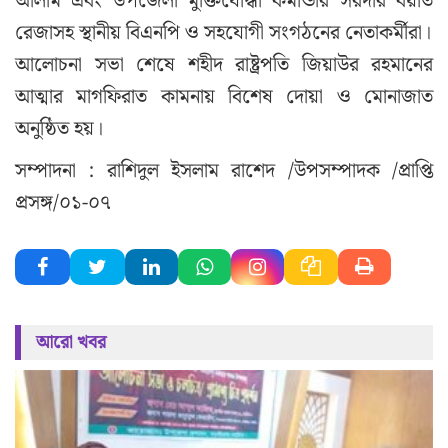
আলীম এবং উপজেলা মুক্তিযোদ্ধা কমান্ডার সরদার বয়াত
রেজাসহ স্থানীয় বিএনপি ও সহযোগী সংগঠনের নেতাকর্মীরা।
আলোচনা সভা শেষে শহীদ রাষ্ট্রপতি জিয়াউর রহমানের
আত্মার মাগফিরাত কামনায় বিশেষ দোয়া ও মোনাজাত
অনুষ্ঠিত হয়।
সম্পাদনা : রাশিদুল ইসলাম রাশেদ /উপসম্পাদক /প্রাপ্তি
প্রসঙ্গ/০১-০৭
আরো খবর