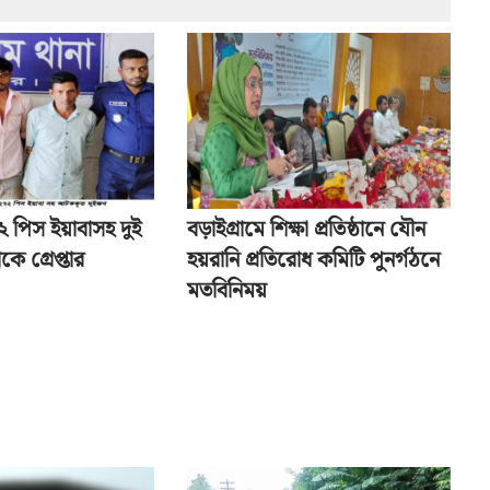
৭২ পিস ইয়াবাসহ দুই
বড়াইগ্রামে শিক্ষা প্রতিষ্ঠানে যৌন
কে গ্রেপ্তার
হয়রানি প্রতিরোধ কমিটি পুনর্গঠনে
মতবিনিময়