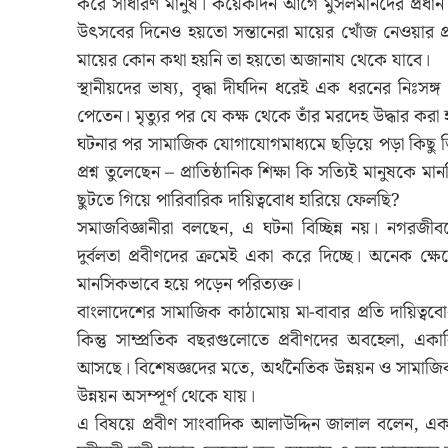
করে সাধারণ মানুষ। কয়েকদিন আগে মুসলমানদের প্রধান
উৎসবের দিনেও হয়তো সন্তানেরা মায়ের খোঁজ নেওয়ার প
মায়ের কোন কথা হয়নি তা হয়তো অজানায থেকে যাবে।
স্থানীয়দের ভাষ্য, বৃদ্ধা দীর্ঘদিন ধরেই এক ধরনের ন
পেতেন। মৃত্যুর পর যে কক্ষ থেকে তাঁর মরদেহ উদ্ধার করা
ঘটনার পর সামাজিক যোগাযোগমাধ্যমে ছড়িয়ে পড়া কিছু ভিডি
প্রশ্ন তুলেছেন – প্রাতিষ্ঠানিক শিক্ষা কি সত্যিই মানু
ছুটতে গিয়ে পারিবারিক দায়িত্ববোধ হারিয়ে ফেলছি?
সমাজবিজ্ঞানীরা বলছেন, এ ঘটনা বিচ্ছিন্ন নয়। নগরজীবনের
দুর্বলতা প্রবীণদের ক্রমেই একা করে দিচ্ছে। অনেক ক্
মানসিকভাবে হয়ে পড়েন পরিত্যক্ত।
বাংলাদেশের সামাজিক কাঠামোয় মা-বাবার প্রতি দায়িত্ববো
কিন্তু সাম্প্রতিক বছরগুলোতে প্রবীণদের অবহেলা, একাক
আসছে। বিশেষজ্ঞদের মতে, অর্থনৈতিক উন্নয়ন ও সামাজিক ম
উন্নয়ন অসম্পূর্ণ থেকে যায়।
এ বিষয়ে প্রবীণ সাংবাদিক আলাউদ্দিন জালাল বলেন, এ