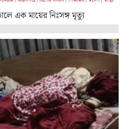
পনিউজ
/
নারী-শিশু
/
বিশেষ সংবাদ
/
শিক্ষাঙ্গন
/
স্বদেশ
/
স্বাস্থ্য
ালে এক মায়ের নিঃসঙ্গ মৃত্যু