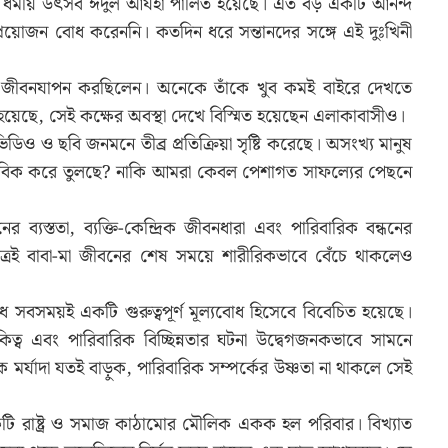
 ধর্মীয় উৎসব ঈদুল আযহা পালিত হয়েছে। এত বড় একটি আনন্দ
্রয়োজন বোধ করেননি। কতদিন ধরে সন্তানদের সঙ্গে এই দুঃখিনী
িঃসঙ্গ জীবনযাপন করছিলেন। অনেকে তাঁকে খুব কমই বাইরে দেখতে
 হয়েছে, সেই কক্ষের অবস্থা দেখে বিস্মিত হয়েছেন এলাকাবাসীও।
ও ও ছবি জনমনে তীব্র প্রতিক্রিয়া সৃষ্টি করেছে। অসংখ্য মানুষ
ষকে মানবিক করে তুলছে? নাকি আমরা কেবল পেশাগত সাফল্যের পেছনে
 ব্যস্ততা, ব্যক্তি-কেন্দ্রিক জীবনধারা এবং পারিবারিক বন্ধনের
ষেত্রেই বাবা-মা জীবনের শেষ সময়ে শারীরিকভাবে বেঁচে থাকলেও
ধ সবসময়ই একটি গুরুত্বপূর্ণ মূল্যবোধ হিসেবে বিবেচিত হয়েছে।
িত্ব এবং পারিবারিক বিচ্ছিন্নতার ঘটনা উদ্বেগজনকভাবে সামনে
র্যাদা যতই বাড়ুক, পারিবারিক সম্পর্কের উষ্ণতা না থাকলে সেই
কটি রাষ্ট্র ও সমাজ কাঠামোর মৌলিক একক হল পরিবার। বিখ্যাত