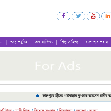
গন
তথ্য-প্রযুক্তি
অর্থ-বাণিজ্য
শিল্প-সাহিত্য
দেশান্তর-প্রবাস
লালপুরে স্ত্রীসহ গাইবান্ধার কুখ্যাত আহসান হাবীব আটক