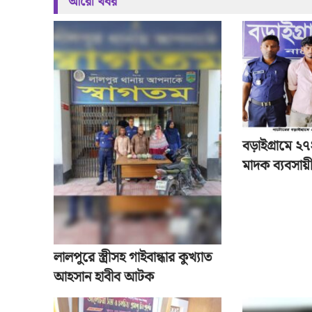
আরো খবর
বড়াইগ্রামে ২
মাদক ব্যবসায়ী
লালপুরে স্ত্রীসহ গাইবান্ধার কুখ্যাত
আহসান হাবীব আটক