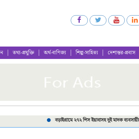
গন
তথ্য-প্রযুক্তি
অর্থ-বাণিজ্য
শিল্প-সাহিত্য
দেশান্তর-প্রবাস
বড়াইগ্রামে ২৭২ পিস ইয়াবাসহ দুই মাদক ব্যবসায়ীকে গ্রেপ্ত