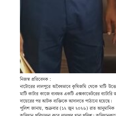
নিজস্ব প্রতিবেদক :
নাটোরের লালপুরে অবৈধভাবে কৃষিজমি থেকে মাটি উ
মাটি কাটার কাজে ব্যবহৃত একটি এক্সকাভেটরের ব্যাটারি জ
দায়েরের পর আটক ব্যক্তিকে আদালতে পাঠানো হয়েছে।
পুলিশ জানায়, শুক্রবার (১২ জুন ২০২৬) রাত আনুমানিক 
অভিযান পরিচালনা করে লালপুর থানা পুলিশ। অভিযানকাল