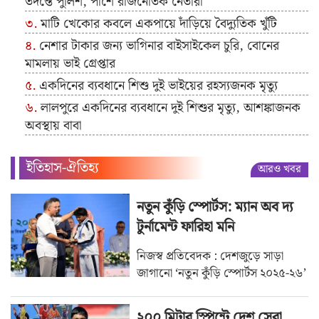
তদন্তে পুলিশ, পাশে রাজনৈতিক নেতারা
মাটি খেকোর কবলে একপায়ে দাঁড়িয়ে বৈদ্যুতিক খুঁটি
নেশার টাকার জন্য ভাগিনার বাইসাইকেল চুরি, বোনের
মামলায় ভাই গ্রেপ্তার
একদিনের ব্যবধানে শিশু দুই ভাইয়ের রহস্যজনক মৃত্যু
লালপুরে একদিনের ব্যবধানে দুই শিশুর মৃত্যু, আশঙ্কাজনক
অবস্থায় বাবা
ইতিহাস-ঐতিহ্য
আরও খবর
নতুন কুঁড়ি স্পোর্টস: ম্যান অব দ্য
টুর্নামেন্ট ফারিহা মনি
নিজস্ব প্রতিবেদক : দেশজুড়ে সাড়া
জাগানো ‘নতুন কুঁড়ি স্পোর্টস ২০২৫-২৬’
২০০ মিটার স্প্রিন্টে দেশ সেরা