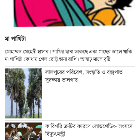
মা পাখিটা
মোহাম্মদ মেহেদী হাসান। পাখির ছানা ডাকছে একা গাছের ডালে থাকি
মা পাখিটা কোথায় গেল ছোট্ট ছানা রাখি। আষাঢ় মাসে বৃষ্টি
লালপুরের পরিবেশ, সংস্কৃতি ও বজ্রপাত
সুরক্ষায় তালগাছ
কারিগরি ত্রুটির কারণে লোডশেডিং- সংসদে
বিদ্যুৎমন্ত্রী