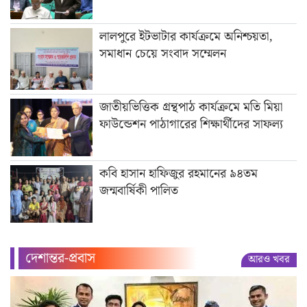
লালপুরে ইটভাটার কার্যক্রমে অনিশ্চয়তা,
সমাধান চেয়ে সংবাদ সম্মেলন
জাতীয়ভিত্তিক গ্রন্থপাঠ কার্যক্রমে মতি মিয়া
ফাউন্ডেশন পাঠাগারের শিক্ষার্থীদের সাফল্য
কবি হাসান হাফিজুর রহমানের ৯৪তম
জন্মবার্ষিকী পালিত
দেশান্তর-প্রবাস
আরও খবর