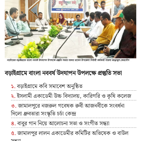
বড়াইগ্রামে বাংলা নববর্ষ উদযাপন উপলক্ষে প্রস্তুতি সভা
বড়াইগ্রামে কবি সমাবেশ অনুষ্ঠিত
ইসলামী একাডেমী উচ্চ বিদ্যালয়, কারিগরি ও কৃষি কলেজ
জামালপুরে নজরুল গবেষক রুবী আজনবীকে সংবর্ধনা
দিলো ধ্রুবতারা সংস্কৃতি চর্চা কেন্দ্র
বাবুর গান নিয়ে আলোচনা সভা ও সংগীত সন্ধ্যা
জামালপুর লালন একাডেমীর কমিটির অভিষেক ও বাউল