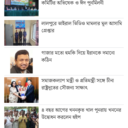
কমিটির অভিষেক ও ঈদ পুনর্মিলনী
লালপুরে ভাইরাল ভিডিও মামলার মূল আসামি
গ্রেপ্তার
গাজার মতো হুমকি দিয়ে ইরানকে দমানো
কঠিন
সমাজকল্যাণ মন্ত্রী ও প্রতিমন্ত্রী সঙ্গে চীনা
রাষ্ট্রদূতের সৌজন্য সাক্ষাৎ
৪ বছর আগের খননকৃত খাল পুনরায় খননের
উদ্বোধন করলেন হুইপ