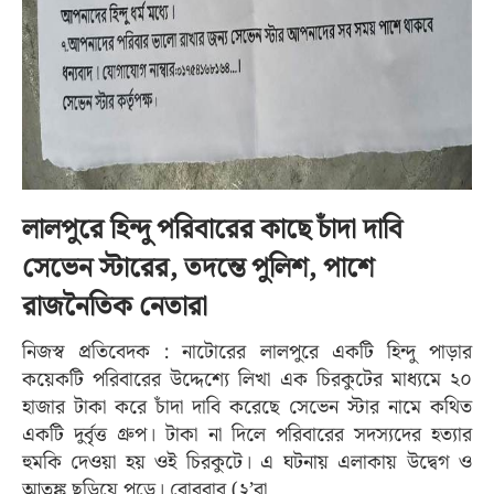
লালপুরে হিন্দু পরিবারের কাছে চাঁদা দাবি
সেভেন স্টারের, তদন্তে পুলিশ, পাশে
রাজনৈতিক নেতারা
নিজস্ব প্রতিবেদক : নাটোরের লালপুরে একটি হিন্দু পাড়ার
কয়েকটি পরিবারের উদ্দেশ্যে লিখা এক চিরকুটের মাধ্যমে ২০
হাজার টাকা করে চাঁদা দাবি করেছে সেভেন স্টার নামে কথিত
একটি দুর্বৃত্ত গ্রুপ। টাকা না দিলে পরিবারের সদস্যদের হত্যার
হুমকি দেওয়া হয় ওই চিরকুটে। এ ঘটনায় এলাকায় উদ্বেগ ও
আতঙ্ক ছড়িয়ে পড়ে। রোববার (২’রা