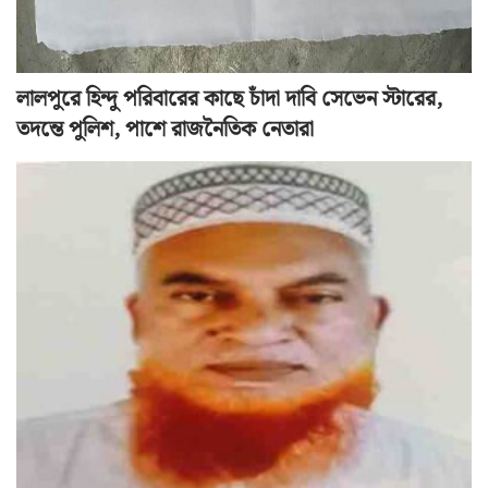
মা পাখিটা
লালপুরে হিন্দু পরিবারের কাছে চাঁদা দাবি সেভেন স্টারের,
তদন্তে পুলিশ, পাশে রাজনৈতিক নেতারা
জুলাই বিপ্লবে অঙ্গহারানো জীবিত শহীদী
বাস্তবতায়