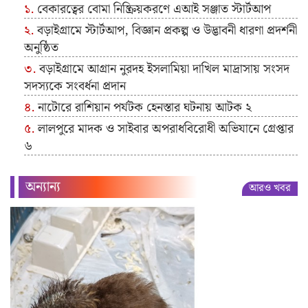
বেকারত্বের বোমা নিষ্ক্রিয়করণে এআই সঞ্জাত স্টার্টআপ
বড়াইগ্রামে স্টার্টআপ, বিজ্ঞান প্রকল্প ও উদ্ভাবনী ধারণা প্রদর্শনী
অনুষ্ঠিত
বড়াইগ্রামে আগ্রান নুরদহ ইসলামিয়া দাখিল মাদ্রাসায় সংসদ
সদস্যকে সংবর্ধনা প্রদান
নাটোরে রাশিয়ান পর্যটক হেনস্তার ঘটনায় আটক ২
লালপুরে মাদক ও সাইবার অপরাধবিরোধী অভিযানে গ্রেপ্তার
৬
অন্যান্য
আরও খবর