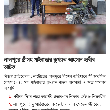
লালপুরে স্ত্রীসহ গাইবান্ধার কুখ্যাত আহসান হাবীব
আটক
নিজস্ব প্রতিবেদক : নাটোরের লালপুরে বিশেষ অভিযানে স্ত্রী আরফিনা
বেগম (৩৪) সহ গাইবান্ধার কুখ্যাত মাদক ব্যবসায়ী ও অস্ত্র মামলার
আসামি
পরীক্ষা নিয়ে শঙ্কা কাটেনি প্রতারণার শিকার সেই ৮ শিক্ষার্থীর
লালপুরে হিন্দু পরিবারের কাছে চাঁদা দাবি সেভেন স্টারের,