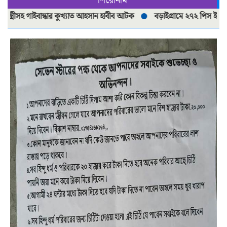
শিরোনাম
ন্ধার কুখ্যাত আহসান হাবীব আটক
বড়াইগ্রামে ২৭২ পিস ইয়াবাসহ দুই মাদক ব্যবস