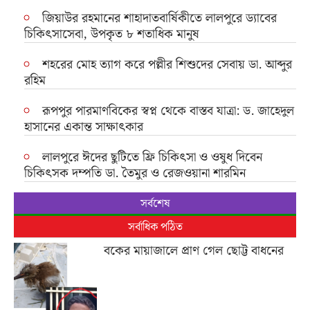
জিয়াউর রহমানের শাহাদাতবার্ষিকীতে লালপুরে ড্যাবের
চিকিৎসাসেবা, উপকৃত ৮ শতাধিক মানুষ
শহরের মোহ ত্যাগ করে পল্লীর শিশুদের সেবায় ডা. আব্দুর
রহিম
রূপপুর পারমাণবিকের স্বপ্ন থেকে বাস্তব যাত্রা: ড. জাহেদুল
হাসানের একান্ত সাক্ষাৎকার
লালপুরে ঈদের ছুটিতে ফ্রি চিকিৎসা ও ওষুধ দিবেন
চিকিৎসক দম্পতি ডা. তৈমুর ও রেজওয়ানা শারমিন
সর্বশেষ
সর্বাধিক পঠিত
বকের মায়াজালে প্রাণ গেল ছোট্ট বাধনের