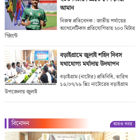
আমান
নিজস্ব প্রতিবেদক : জাতীয় পর্যায়ের
অ্যাথলেটিকস প্রতিযোগিতায় ২০০ মিটার
স্প্রিন্টে
বড়াইগ্রামে জুলাই শহিদ দিবস
যথাযোগ্য মর্যাদায় উদযাপন
বড়াইগ্রাম (নাটোর) প্রতিনিধি, তারিখ
১৬/০৭/২৬ খ্রিঃ নাটোরের বড়াইগ্রাম
উপজেলায় জুলাই
বিনোদন
আরও খবর