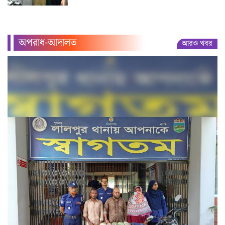
অপরাধ-আদালত
আরও খবর