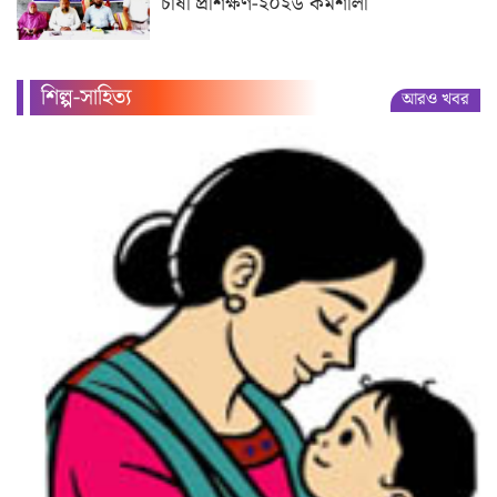
চাষী প্রশিক্ষণ-২০২৬ কর্মশালা
শিল্প-সাহিত্য
আরও খবর