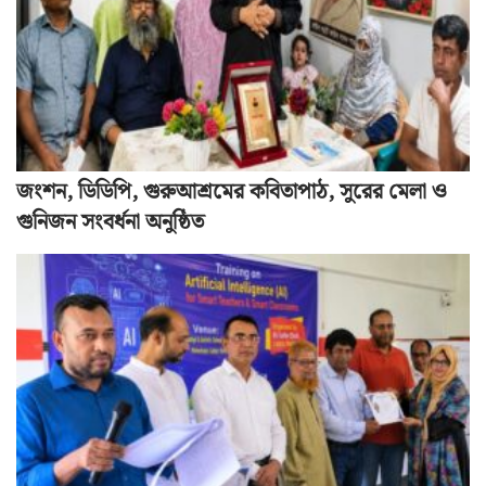
জংশন, ডিডিপি, গুরুআশ্রমের কবিতাপাঠ, সুরের মেলা ও
গুনিজন সংবর্ধনা অনুষ্ঠিত