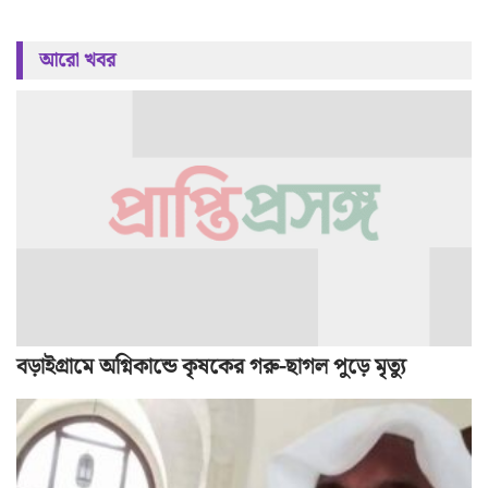
আরো খবর
বড়াইগ্রামে অগ্নিকান্ডে কৃষকের গরু-ছাগল পুড়ে মৃত্যু