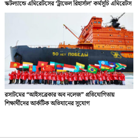
স্কটল্যান্ডে এমিরেটসের ‘ট্রাভেল রিহার্সাল’ কর্মসূচি এমিরেটস
রসাটমের “আইসব্রেকার অব নলেজ” প্রতিযোগিতায়
শিক্ষার্থীদের আর্কটিক অভিযানের সুযোগ