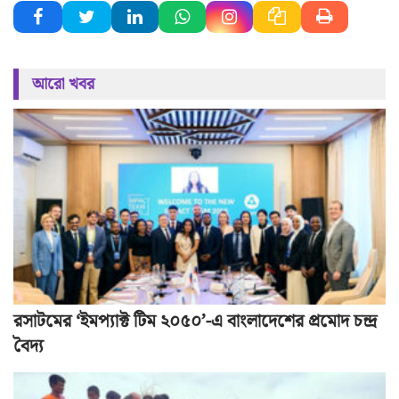
আরো খবর
রসাটমের ‘ইমপ্যাক্ট টিম ২০৫০’-এ বাংলাদেশের প্রমোদ চন্দ্র
বৈদ্য