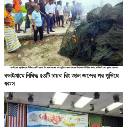
বড়াইগ্রামে নিষিদ্ধ ৫৪টি চায়না রিং জাল জব্দের পর পুড়িয়ে
ধ্বংস