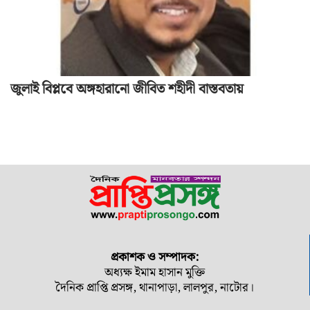
জুলাই বিপ্লবে অঙ্গহারানো জীবিত শহীদী বাস্তবতায়
প্রকাশক ও সম্পাদক:
অধ্যক্ষ ইমাম হাসান মুক্তি
দৈনিক প্রাপ্তি প্রসঙ্গ, থানাপাড়া, লালপুর, নাটোর।