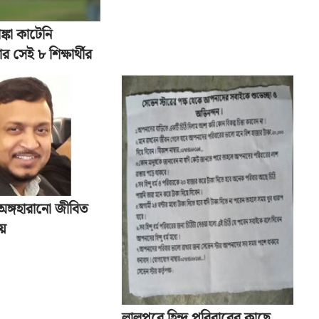
ঙ্কা কাটেনি
র সেই ৮ শিক্ষার্থীর
 অঙ্গহারানো জীবিত
ায়
লালপুরে হিন্দু পরিবারের কাছে