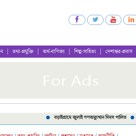
গন
তথ্য-প্রযুক্তি
অর্থ-বাণিজ্য
শিল্প-সাহিত্য
দেশান্তর-প্রবাস
বড়াইগ্রামে জুলাই গণঅভ্যুত্থান দিবস পালিত
পরীক্