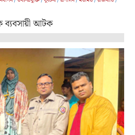
নযাপন
/
তথ্য-প্রযুক্তি
/
দুর্ঘটনা
/
প্রশাসন
/
মতামত
/
রাজনীতি
/
দক ব্যবসায়ী আটক