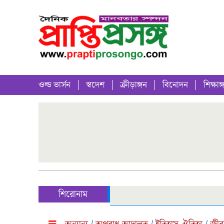
ওল্ড ভার্সন
স্বদেশ
ক্রীড়াঙ্গন
বিনোদন
শিক্ষাঙ্
শিরোনাম