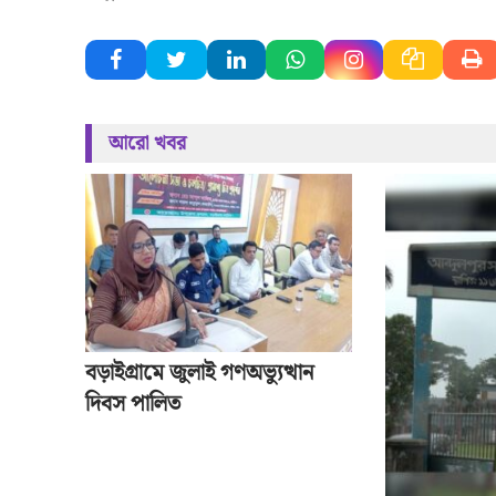
আরো খবর
বড়াইগ্রামে জুলাই গণঅভ্যুত্থান
দিবস পালিত