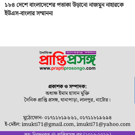
১৮৪ দেশে বাংলাদেশের পতাকা উড়ানো নাজমুন নাহারকে
ইউএস-বাংলার সম্মাননা
প্রকাশক ও সম্পাদক:
অধ্যক্ষ ইমাম হাসান মুক্তি
দৈনিক প্রাপ্তি প্রসঙ্গ, থানাপাড়া, লালপুর, নাটোর।
মুঠোফোন- ০১৭১১৮১৯৬৬১, ০১৭১১৮১৯৬৯৪
ই-মেইল:
imukti71@gmail.com
,
imukti71@yahoo.com
স্বত্ব: নিবন্ধনকৃত @ প্রাপ্তিপ্রসঙ্গ.কম (২০১৬-২০২৬)