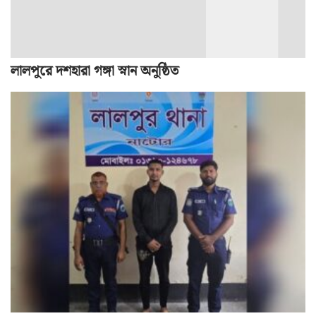
লালপুরে দশহারা গঙ্গা স্নান অনুষ্ঠিত