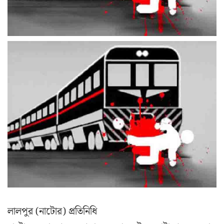
লালপুর (নাটোর) প্রতিনিধি