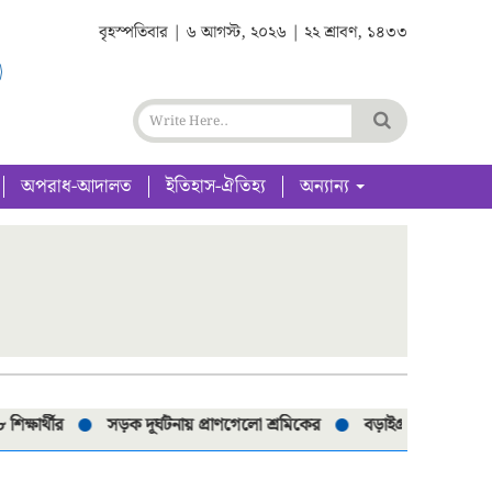
বৃহস্পতিবার | ৬ আগস্ট, ২০২৬ | ২২ শ্রাবণ, ১৪৩৩
অপরাধ-আদালত
ইতিহাস-ঐতিহ্য
অন্যান্য
্থীর
সড়ক দূর্ঘটনায় প্রাণগেলো শ্রমিকের
বড়াইগ্রামে নিষিদ্ধ ৮০টি চা