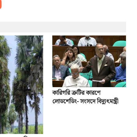
কারিগরি ত্রুটির কারণে
লোডশেডিং- সংসদে বিদ্যুৎমন্ত্রী