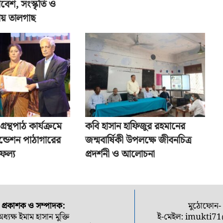
বেশ, সংস্কৃতি ও
ষায় তালগাছ
্রন্থপাঠ কার্যক্রমে
কবি হাসান হাফিজুর রহমানের
ন্ডেশন পাঠাগারের
জন্মবার্ষিকী উপলক্ষে জীবনচিত্র
াফল্য
প্রদর্শনী ও আলোচনা
প্রকাশক ও সম্পাদক:
মুঠোফোন
অধ্যক্ষ ইমাম হাসান মুক্তি
ই-মেইল:
imukti7