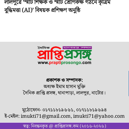
লালপুরে ‘স্মার্ট শিক্ষক ও স্মার্ট শ্রেণিকক্ষ গঠনে কৃত্রিম
বুদ্ধিমত্তা (AI)’ বিষয়ক প্রশিক্ষণ অনুষ্ঠি
প্রকাশক ও সম্পাদক:
অধ্যক্ষ ইমাম হাসান মুক্তি
দৈনিক প্রাপ্তি প্রসঙ্গ, থানাপাড়া, লালপুর, নাটোর।
মুঠোফোন- ০১৭১১৮১৯৬৬১, ০১৭১১৮১৯৬৯৪
ই-মেইল:
imukti71@gmail.com
,
imukti71@yahoo.com
স্বত্ব: নিবন্ধনকৃত @ প্রাপ্তিপ্রসঙ্গ.কম (২০১৬-২০২৬)