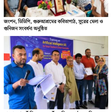
জংশন, ডিডিপি, গুরুআশ্রমের কবিতাপাঠ, সুরের মেলা ও
গুনিজন সংবর্ধনা অনুষ্ঠিত