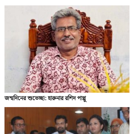
জন্মদিনের শুভেচ্ছা: হারুনার রশিদ পাপ্পু