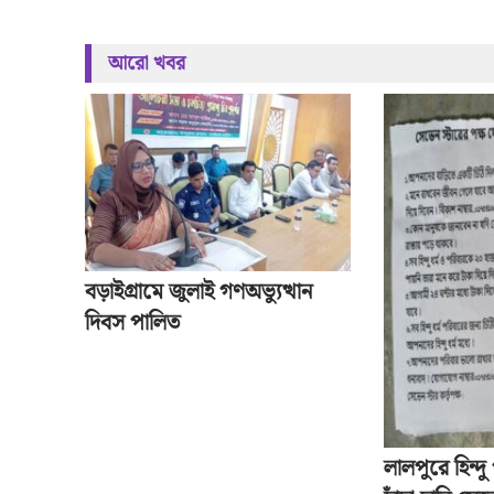
আরো খবর
বড়াইগ্রামে জুলাই গণঅভ্যুত্থান
দিবস পালিত
লালপুরে হিন্দ