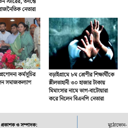
েন স্টারের, তদন্তে
 রাজনৈতিক নেতারা
প্রণোদনা কর্মসূচির
বড়াইগ্রামে ৮ম শ্রেণীর শিক্ষার্থীকে
েন সমাজকল্যাণ
শ্লীলতাহানী ৩০ হাজার টাকায়
মিমাংসার নামে ভাগ-বাটোয়ারা
করে নিলেন বিএনপি নেতারা
প্রকাশক ও সম্পাদক:
মুঠোফোন