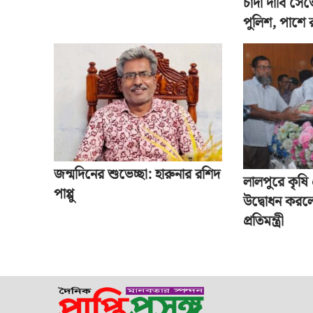
চাঁদা দাবি সেভ
পুলিশ, পাশে
জন্মদিনের শুভেচ্ছা: হারুনার রশিদ
লালপুরে কৃষি 
পাপ্পু
উদ্বোধন করল
প্রতিমন্ত্রী