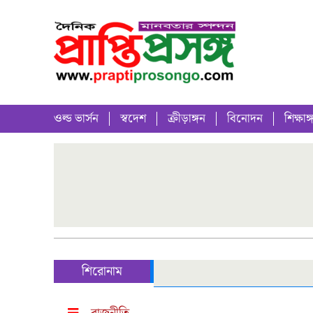
ওল্ড ভার্সন
স্বদেশ
ক্রীড়াঙ্গন
বিনোদন
শিক্ষাঙ্
শিরোনাম