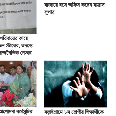
বাজারে বসে অফিস করেন মাদ্রাসা
সুপার
ু পরিবারের কাছে
েন স্টারের, তদন্তে
 রাজনৈতিক নেতারা
প্রণোদনা কর্মসূচির
বড়াইগ্রামে ৮ম শ্রেণীর শিক্ষার্থীকে