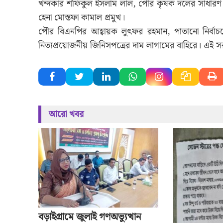
খন্দকার শফিকুল ইসলাম লাল, পৌর কৃষক দলের সাধারণ 
হেনা মোস্তফা কামাল প্রমুখ।
পৌর বিএনপির আহ্বায়ক লুৎফর রহমান, পাতানো নির্ব
নিত্যপ্রয়োজনীয় জিনিসপত্রের দাম লাগামের বাহিরে। এই স
আরো খবর
বড়াইগ্রামে জুলাই গণঅভ্যুত্থান