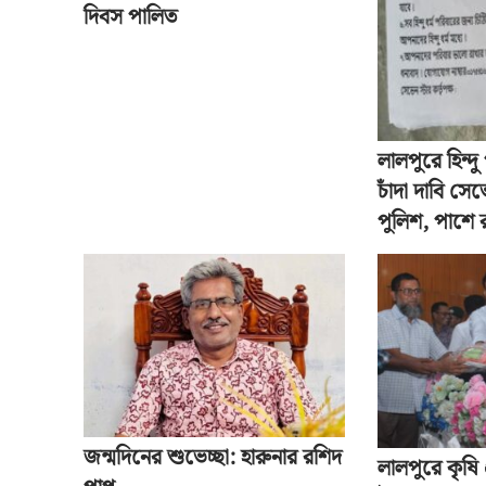
দিবস পালিত
লালপুরে হিন্দ
চাঁদা দাবি সেভ
পুলিশ, পাশে
জন্মদিনের শুভেচ্ছা: হারুনার রশিদ
লালপুরে কৃষি 