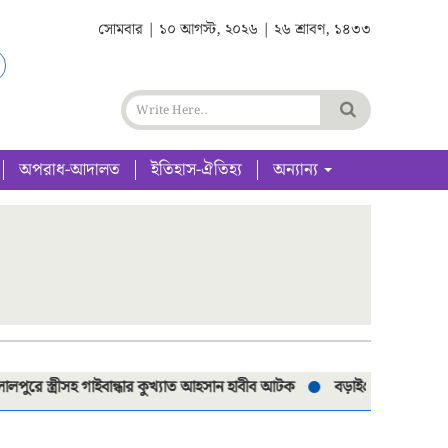
সোমবার | ১০ আগস্ট, ২০২৬ | ২৬ শ্রাবণ, ১৪৩৩
অপরাধ-আদালত
ইতিহাস-ঐতিহ্য
অন্যান্য
রে স্ত্রীসহ গাইবান্ধার কুখ্যাত আহসান হাবীব আটক
বড়াইগ্রামে ২৭২ পিস ইয়াব