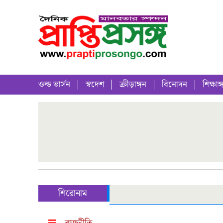
ওল্ড ভার্সন
স্বদেশ
ক্রীড়াঙ্গন
বিনোদন
শিক্ষাঙ্
শিরোনাম