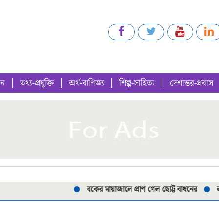
গন
তথ্য-প্রযুক্তি
অর্থ-বাণিজ্য
শিল্প-সাহিত্য
দেশান্তর-প্রবাস
বকের মায়াজালে প্রাণ গেল ছোট্ট বাধনের
লালপু