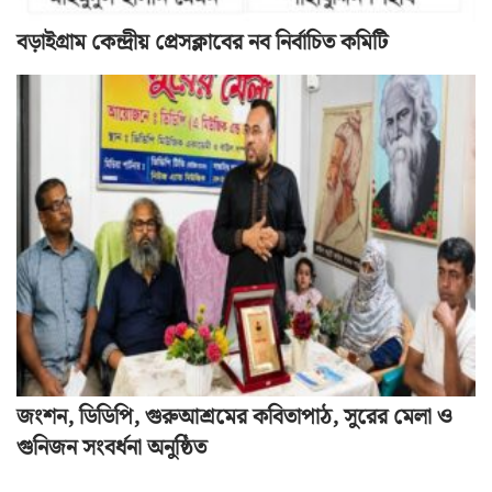
বড়াইগ্রাম কেন্দ্রীয় প্রেসক্লাবের নব নির্বাচিত কমিটি
জংশন, ডিডিপি, গুরুআশ্রমের কবিতাপাঠ, সুরের মেলা ও
গুনিজন সংবর্ধনা অনুষ্ঠিত