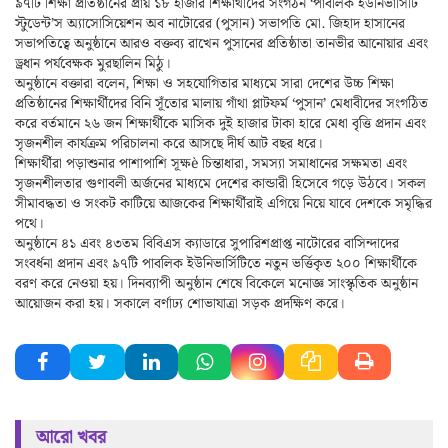
৯৭টি শিক্ষা প্রতিষ্ঠানের প্রায় ১৮ হাজার শিক্ষার্থীদের সংগঠন ‘পাবলিক ইউনিভার্সিটি
স্টুডেন্ট’স অ্যাসোসিয়েশন অব নাটোরের (পুসান) সভাপতি মো. জিহাদ হাসানের
সভাপতিত্বে অনুষ্ঠানে আরও বক্তব্য রাখেন পুসানের প্রতিষ্ঠাতা তানভীর আনোয়ার এবং
ড্রধান পর্যবেক্ষক মুরছালিন মিঠু।
অনুষ্ঠানে বক্তারা বলেন, শিক্ষা ও সহযোগিতার মাধ্যমে সারা দেশের উচ্চ শিক্ষা
প্রতিষ্ঠানের শিক্ষার্থীদের বিনি সূঁতোর মালায় গাঁথা প্লাটফর্ম ‘পুসান’ মেধাবীদের সংগঠিত
করে বর্তমানে ২৬ জন শিক্ষার্থীকে মাসিক দুই হাজার টাকা হারে মেধা বৃত্তি প্রদান এবং
সৃজনশীল কার্যক্রম পরিচালনা করে আসছে দীর্ঘ আট বছর ধরে।
শিক্ষার্থীরা পড়াশুনার পাশাপাশি সূক্ষè চিন্তাধারা, সমস্যা সমাধানের সক্ষমতা এবং
সৃজনশীলতার গুণাবলী অর্জনের মাধ্যমে দেশের কান্ডারী হিসেবে গড়ে উঠবে। সকল
সীমাবদ্ধতা ও সংকট কাটিয়ে আজকের শিক্ষার্থীরাই এগিয়ে নিয়ে যাবে দেশকে সমৃদ্ধির
পথে।
অনুষ্ঠানে ৪১ এবং ৪৩তম বিবিএস ক্যাডারে সুপারিশপ্রাপ্ত নাটোরের বাসিন্দাদের
সংবর্ধনা প্রদান এবং ৯৭টি পাবলিক ইউনিভার্সিটিতে নতুন ভর্ত্তিকৃত ২০০ শিক্ষার্থীকে
বরণ করে নেওয়া হয়। দিনব্যাপী অনুষ্ঠান শেষে বিকেলে মনোজ্ঞ সাংস্কৃতিক অনুষ্ঠান
আয়োজন করা হয়। সকালে বর্ণাঢ্য শোভাযাত্রা সড়ক প্রদক্ষিণ করে।
আরো খবর