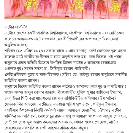
নাটোর প্রতিনিধি
নাটোরে দেশের ৯৭টি পাবলিক বিশ্ববিদ্যালয়, প্রকৌশল বিশ্ববিদ্যালয় এবং মেডিকেল
কলেজে অধ্যয়নরত নাটোর জেলার মেধাবী শিক্ষার্থীদের অংশগ্রহণে মিলনমেলা
অনুষ্ঠিত হয়েছে।
শনিবার (১৩ এপ্রিল ২০২৪) সকাল সাড়ে ১০টায় বনপাড়া সেন্ট জোসেফ স্কুল অ্যান্ড
কলেজ মাঠে জাতীয় সংগীতের মাধ্যমে অনুষ্ঠান শুরু হয়। চলে বিকেল ৫টা পর্যন্ত।
অনুষ্ঠানে প্রধান অতিথি হিসেবে উপস্থিত ছিলেন নাটোর-৪ আসনের (বড়াইগ্রাম-
গুরুদাসপুর) সংসদ সদস্য ডা. সিদ্দিকুর রহমান পাটোয়ারী।
এনজিওবিষয়ক ব্যুরো’র মহাপরিচালক (সচিব) মো. সাইদুর রহমান অনুষ্ঠানে সম্মানীত
অতিথির বক্তব্য রাখেন।
অনুষ্ঠানে বিশেষ অতিথির বক্তব্য রাখেন নাটোর-১ আসনের (লালপুর ও বাগাতিপাড়া)
সংসদ সদস্য আবুল কালাম আজাদ, নীলফামারীর পুলিশ সুপার আমিরুল ইসলাম,
ঢাকা উত্তর সিটি করপোরেশনের জোনাল এক্সিকিউটিভ অফিসার (উপ সচিব)
মোতাকাব্বির আহমেদ, নাটোরের ভারপ্রাপ্ত পুলিশ সুপার মো. শরিফুল ইসলাম,
বড়াইগ্রাম উপজেলা নির্বাহী কর্মকর্তা লায়লা জান্নাতুল ফেরদৌস, চট্টগ্রামস্থ নাটোর
সমিতির সভাপতি মো. মোখলেছুর রহমান সপু ও সাধারণ সম্পাদক আব্দুস সোবহান,
সেন্ট জোসেফ স্কুল অ্যান্ড কলেজের অধ্যক্ষ ড. ফাদার শংকর গোমেজ, নাটোর
প্রেসক্লাবের সভাপতি ফারাজী আহম্মদ রফিক বাবন প্রমুখ।