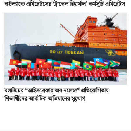
স্কটল্যান্ডে এমিরেটসের ‘ট্রাভেল রিহার্সাল’ কর্মসূচি এমিরেটস
রসাটমের “আইসব্রেকার অব নলেজ” প্রতিযোগিতায়
শিক্ষার্থীদের আর্কটিক অভিযানের সুযোগ