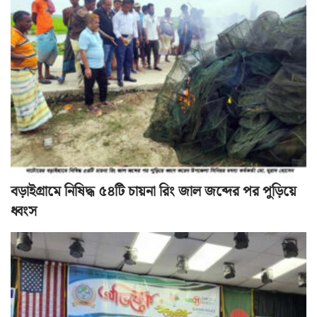
বড়াইগ্রামে নিষিদ্ধ ৫৪টি চায়না রিং জাল জব্দের পর পুড়িয়ে
ধ্বংস