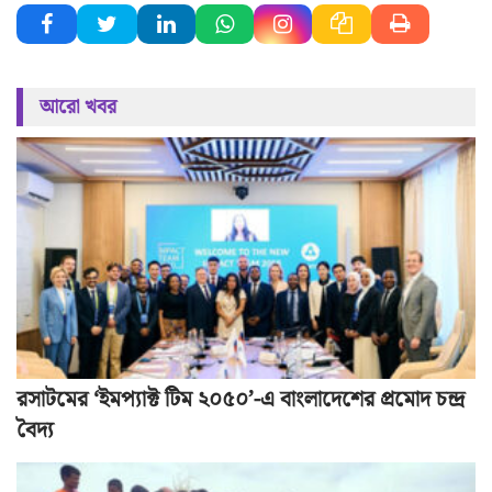
আরো খবর
রসাটমের ‘ইমপ্যাক্ট টিম ২০৫০’-এ বাংলাদেশের প্রমোদ চন্দ্র
বৈদ্য