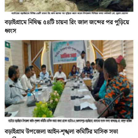
বড়াইগ্রামে নিষিদ্ধ ৫৪টি চায়না রিং জাল জব্দের পর পুড়িয়ে
ধ্বংস
বড়াইগ্রাম উপজেলা আইন-শৃঙ্খলা কমিটির মাসিক সভা