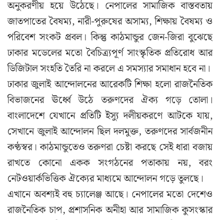
অনুকরণীয় হয়ে উঠেছে। নেপালের সামাজিক বাস্তবতায়
জাতপাতের বৈষম্য, নারী-পুরুষের অসাম্য, শিক্ষায় বৈষম্য ও
পরিবেশ সংকট প্রবল। কিন্তু কাঠমান্ডুর জেন-জিরা বুঝেছে
ঢাকার মডেলের মতো বৈচিত্র্যপূর্ণ সাংস্কৃতিক প্রতিরোধ আর
ডিজিটাল সংহতি তৈরি না করলে এ সমস্যার সমাধান হবে না।
ঢাকার জুলাই আন্দোলনের আরেকটি শিক্ষা হলো রাজনৈতিক
বিভাজনের ঊর্ধ্বে উঠে তরুণদের ঐক্য গড়ে তোলা।
বাংলাদেশে যেখানে প্রতিটি ইস্যু দলীয়করণে আটকে যায়,
সেখানে জুলাই আন্দোলন ছিল দলমুক্ত, তরুণদের সার্বজনীন
কণ্ঠস্বর। কাঠমান্ডুতেও তরুণরা চেষ্টা করছে সেই ধারা বজায়
রাখতে কোনো একক সংগঠনের পতাকায় নয়, বরং
নেটওয়ার্কভিত্তিক ঐক্যের মাধ্যমে আন্দোলন গড়ে তুলছে।
এখানে অবশ্যই বহু চ্যালেঞ্জ আছে। নেপালের মতো দেশেও
রাজনৈতিক চাপ, প্রশাসনিক অনীহা আর সামাজিক কুসংস্কার