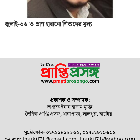
জুলাই-৩৬ ও প্রাণ হারানো শিশুদের মূল্য
প্রকাশক ও সম্পাদক:
অধ্যক্ষ ইমাম হাসান মুক্তি
দৈনিক প্রাপ্তি প্রসঙ্গ, থানাপাড়া, লালপুর, নাটোর।
মুঠোফোন- ০১৭১১৮১৯৬৬১, ০১৭১১৮১৯৬৯৪
ই-মেইল:
imukti71@gmail.com
,
imukti71@yahoo.com