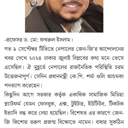
-প্রফেসর ড. মো: ফখরুল ইসলাম।
গত ৯ সেপ্টেম্বর টিভিতে নেপালের জেন-জি’র আন্দোলনের
খবর দেখে ২০২৪ ঢাকার জুলাই বিপ্লবের কথা মনে ভেসে
এসেছিল। ঐ মুহূর্তে নেপালের রাজনৈতিক পরিস্থিতি চরম
উত্তেজনাপূর্ণ। সেদিন প্রধানমন্ত্রী কে.পি. শর্মা ওলি আচমকা
পদত্যাগ করেছেন।
কিছুদিন আগে সরকার কর্তৃক একাধিক সামাজিক মিডিয়া
প্ল্যাটফর্ম যেমন ফেসবুক, এক্স, টুইটার, ইউটিউব, টিকটক
ইত্যাদি বন্ধ করে দেয়া হয়েছিল। বিশেষত এর কারণে জেন-
জি কিশোর তরুণ প্রজন্ম বিক্ষোভে নামেন। বাধার সুকঠিন