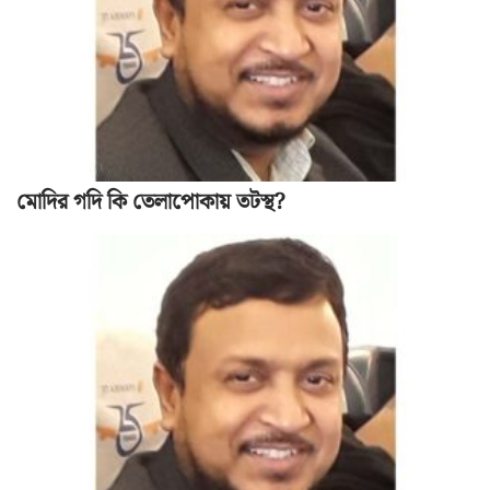
মোদির গদি কি তেলাপোকায় তটস্থ?