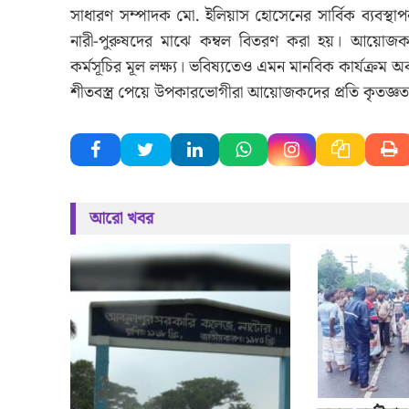
সাধারণ সম্পাদক মো. ইলিয়াস হোসেনের সার্বিক ব্যবস্থাপনা
নারী-পুরুষদের মাঝে কম্বল বিতরণ করা হয়। আয়োজকরা
কর্মসূচির মূল লক্ষ্য। ভবিষ্যতেও এমন মানবিক কার্যক্রম 
শীতবস্ত্র পেয়ে উপকারভোগীরা আয়োজকদের প্রতি কৃতজ্ঞত
আরো খবর