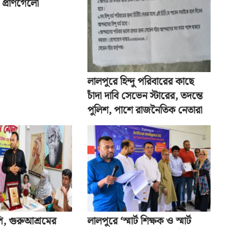
 প্রাণগেলো
লালপুরে হিন্দু পরিবারের কাছে
চাঁদা দাবি সেভেন স্টারের, তদন্তে
পুলিশ, পাশে রাজনৈতিক নেতারা
ি, গুরুআশ্রমের
লালপুরে ‘স্মার্ট শিক্ষক ও স্মার্ট