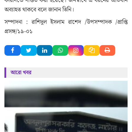
কারাদন্ডে দণ্ডিত করা হয়েছে। জনস্বার্থে এ ধরনের অভিযান
অব্যাহত থাকবে বলে জানান তিনি।
সম্পাদনা : রাশিদুল ইসলাম রাশেদ /উপসম্পাদক /প্রাপ্তি
প্রসঙ্গ/১৯-০১
আরো খবর