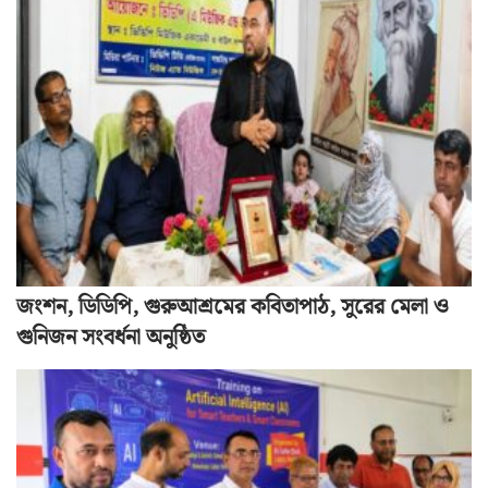
জংশন, ডিডিপি, গুরুআশ্রমের কবিতাপাঠ, সুরের মেলা ও
গুনিজন সংবর্ধনা অনুষ্ঠিত