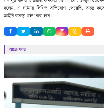
লালপুর থানার ভারপ্রাপ্ত কর্মকর্তা (ওসি) মো. উজ্জ্বল হোসেন
বলেন, এ ঘটনায় লিখিত অভিযোগ পেয়েছি, তদন্ত করে
আইনি ব্যবস্থা গ্রহণ করা হবে।
আরো খবর